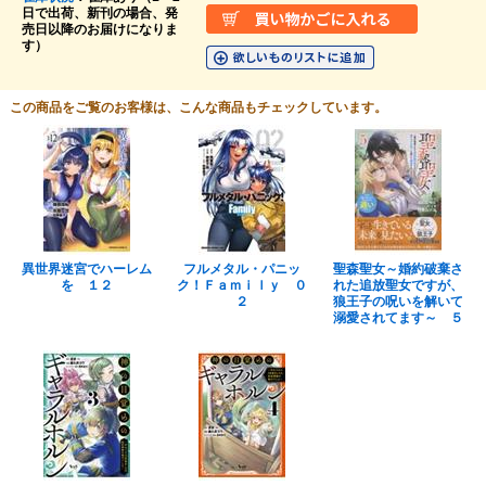
日で出荷、新刊の場合、発
売日以降のお届けになりま
す）
この商品をご覧のお客様は、こんな商品もチェックしています。
異世界迷宮でハーレム
フルメタル・パニッ
聖森聖女～婚約破棄さ
を １２
ク！Ｆａｍｉｌｙ ０
れた追放聖女ですが、
２
狼王子の呪いを解いて
溺愛されてます～ ５