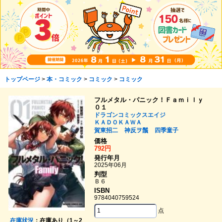
トップページ
>
本・コミック
>
コミック
>
コミック
フルメタル・パニック！Ｆａｍｉｌｙ
０１
ドラゴンコミックスエイジ
ＫＡＤＯＫＡＷＡ
賀東招二
神反ヲ鬚
四季童子
価格
792円
発行年月
2025年06月
判型
Ｂ６
ISBN
9784040759524
点
在庫状況
：在庫あり（1～2