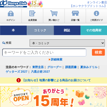
オンライン書店
【ホンヤクラブドットコム】
ログイン
会員登録
買い物かご
店舗一覧
ご利用ガイド
本
コミック
雑誌
その他商材
検索
詳細検索
注目のキーワード：
東野圭吾
｜
グローグー
｜
課題図書
｜
夏休みドリル
｜
ゲッターズ 2027
｜
六星占術 2027
【お知らせ】地震の影響による商品のお届けについて