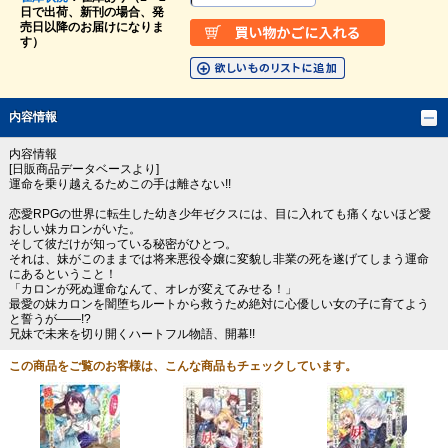
日で出荷、新刊の場合、発
売日以降のお届けになりま
す）
内容情報
内容情報
[日販商品データベースより]
運命を乗り越えるためこの手は離さない!!
恋愛RPGの世界に転生した幼き少年ゼクスには、目に入れても痛くないほど愛
おしい妹カロンがいた。
そして彼だけが知っている秘密がひとつ。
それは、妹がこのままでは将来悪役令嬢に変貌し非業の死を遂げてしまう運命
にあるということ！
「カロンが死ぬ運命なんて、オレが変えてみせる！」
最愛の妹カロンを闇堕ちルートから救うため絶対に心優しい女の子に育てよう
と誓うが――!?
兄妹で未来を切り開くハートフル物語、開幕!!
この商品をご覧のお客様は、こんな商品もチェックしています。