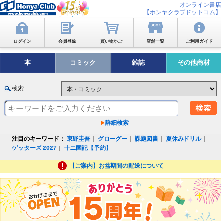
オンライン書店
【ホンヤクラブドットコム】
ログイン
会員登録
買い物かご
店舗一覧
ご利用ガイド
本
コミック
雑誌
その他商材
検索
詳細検索
注目のキーワード：
東野圭吾
｜
グローグー
｜
課題図書
｜
夏休みドリル
｜
ゲッターズ 2027
｜
十二国記【予約】
【ご案内】お盆期間の配送について