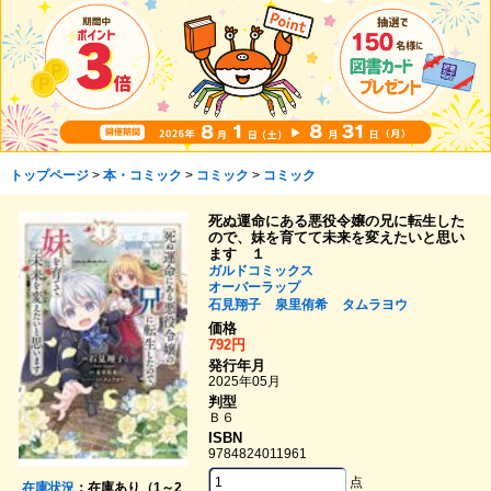
トップページ
>
本・コミック
>
コミック
>
コミック
死ぬ運命にある悪役令嬢の兄に転生した
ので、妹を育てて未来を変えたいと思い
ます １
ガルドコミックス
オーバーラップ
石見翔子
泉里侑希
タムラヨウ
価格
792円
発行年月
2025年05月
判型
Ｂ６
ISBN
9784824011961
点
在庫状況
：在庫あり（1～2