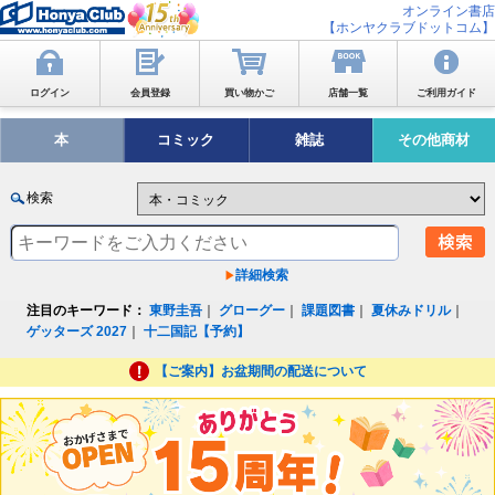
オンライン書店
【ホンヤクラブドットコム】
ログイン
会員登録
買い物かご
店舗一覧
ご利用ガイド
本
コミック
雑誌
その他商材
検索
詳細検索
注目のキーワード：
東野圭吾
｜
グローグー
｜
課題図書
｜
夏休みドリル
｜
ゲッターズ 2027
｜
十二国記【予約】
【ご案内】お盆期間の配送について