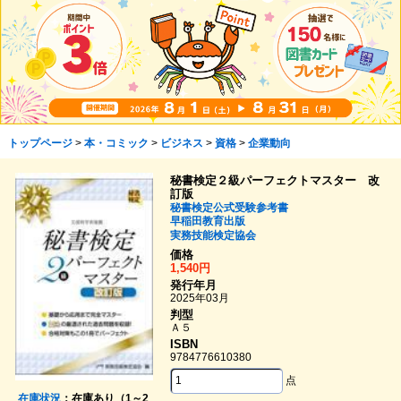
トップページ
>
本・コミック
>
ビジネス
>
資格
>
企業動向
秘書検定２級パーフェクトマスター 改
訂版
秘書検定公式受験参考書
早稲田教育出版
実務技能検定協会
価格
1,540円
発行年月
2025年03月
判型
Ａ５
ISBN
9784776610380
点
在庫状況
：在庫あり（1～2