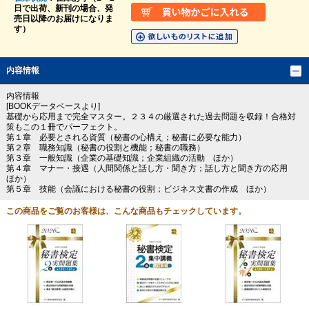
日で出荷、新刊の場合、発
売日以降のお届けになりま
す）
内容情報
内容情報
[BOOKデータベースより]
基礎から応用まで完全マスター。２３４の厳選された過去問題を収録！合格対
策もこの１冊でパーフェクト。
第１章 必要とされる資質（秘書の心構え；秘書に必要な能力）
第２章 職務知識（秘書の役割と機能；秘書の職務）
第３章 一般知識（企業の基礎知識；企業組織の活動 ほか）
第４章 マナー・接遇（人間関係と話し方・聞き方；話し方と聞き方の応用
ほか）
第５章 技能（会議における秘書の役割；ビジネス文書の作成 ほか）
この商品をご覧のお客様は、こんな商品もチェックしています。