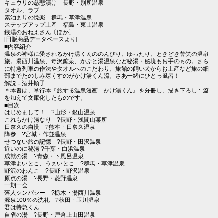
キュウリの慈悲漬け―長野・別所温泉
タオル、ラブ
素泊まりの悦楽―群馬・草津温泉
ステップアップ土産―福島・東山温泉
銭湯のおねえさん〔ほか〕
[日販商品データベースより]
■内容紹介
温泉の神様に愛されるかけ湯くんののんびり、ゆったり、ときどき苦笑の温泉
旅。湯西川温泉、毒沢鉱泉、かぶと湯温泉など秘湯・秘境もお手のもの。さら
に特急列車の作法やタオルへのこだわり、旅館の飼い犬からお土産など旅の細
部までたのしみ尽くすのがかけ湯くん流。さあ一緒にひとっ風呂！
解説＝酒井順子
＊本書は、単行本『旅する温泉漫画 かけ湯くん』を分冊し、描き下ろし１篇
を加えて文庫化したものです。
■目次
はじめまして！ ?山形・銀山温泉
これもかけ湯なり ?長野・浅間山某所
日奈久の自慢 ?熊本・日奈久温泉
降参 ?宮城・作並温泉
せつない旅の記憶 ?長野・田沢温泉
近いのに秘湯 ?千葉・白浜温泉
成就の湯 ?青森・下風呂温泉
草津よいとこ、うまいとこ ?群馬・草津温泉
野沢のわんこ ?長野・野沢温泉
原点の湯 ?長野・菱野温泉
一期一会
落人シンパシー ?栃木・湯西川温泉
源泉100％の洗礼 ?秋田・玉川温泉
君は特急くん
自省の湯 ?長野・戸倉上山田温泉