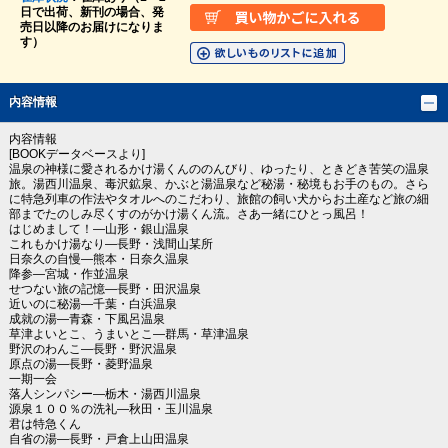
日で出荷、新刊の場合、発
売日以降のお届けになりま
す）
内容情報
内容情報
[BOOKデータベースより]
温泉の神様に愛されるかけ湯くんののんびり、ゆったり、ときどき苦笑の温泉
旅。湯西川温泉、毒沢鉱泉、かぶと湯温泉など秘湯・秘境もお手のもの。さら
に特急列車の作法やタオルへのこだわり、旅館の飼い犬からお土産など旅の細
部までたのしみ尽くすのがかけ湯くん流。さあ一緒にひとっ風呂！
はじめまして！―山形・銀山温泉
これもかけ湯なり―長野・浅間山某所
日奈久の自慢―熊本・日奈久温泉
降参―宮城・作並温泉
せつない旅の記憶―長野・田沢温泉
近いのに秘湯―千葉・白浜温泉
成就の湯―青森・下風呂温泉
草津よいとこ、うまいとこ―群馬・草津温泉
野沢のわんこ―長野・野沢温泉
原点の湯―長野・菱野温泉
一期一会
落人シンパシー―栃木・湯西川温泉
源泉１００％の洗礼―秋田・玉川温泉
君は特急くん
自省の湯―長野・戸倉上山田温泉