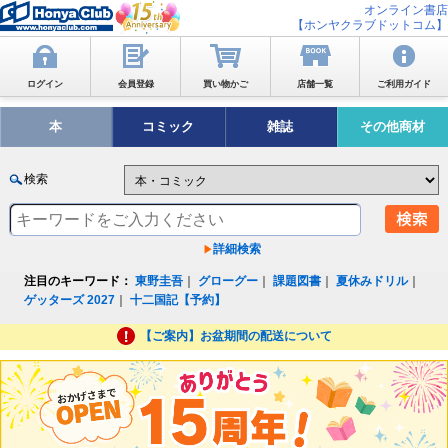
オンライン書店
【ホンヤクラブドットコム】
ログイン
会員登録
買い物かご
店舗一覧
ご利用ガイド
本
コミック
雑誌
その他商材
検索
詳細検索
注目のキーワード：
東野圭吾
｜
グローグー
｜
課題図書
｜
夏休みドリル
｜
ゲッターズ 2027
｜
十二国記【予約】
【ご案内】お盆期間の配送について