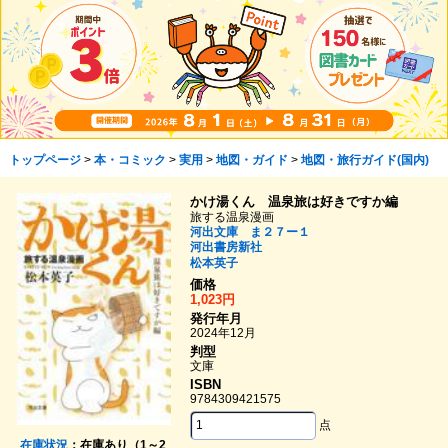
トップページ
>
本・コミック
>
実用
>
地図・ガイド
>
地図・旅行ガイド(国内)
かけ湯くん 温泉旅は好きですか編
旅する温泉漫画
河出文庫 ま２７ー１
河出書房新社
松本英子
価格
1,023円
発行年月
2024年12月
判型
文庫
ISBN
9784309421575
点
在庫状況
：在庫あり（1～2