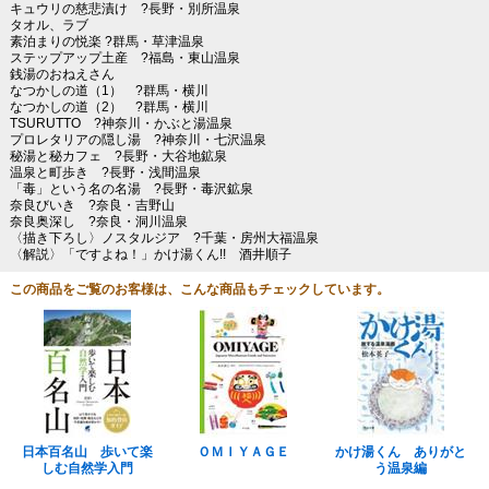
キュウリの慈悲漬け ?長野・別所温泉
タオル、ラブ
素泊まりの悦楽 ?群馬・草津温泉
ステップアップ土産 ?福島・東山温泉
銭湯のおねえさん
なつかしの道（1） ?群馬・横川
なつかしの道（2） ?群馬・横川
TSURUTTO ?神奈川・かぶと湯温泉
プロレタリアの隠し湯 ?神奈川・七沢温泉
秘湯と秘カフェ ?長野・大谷地鉱泉
温泉と町歩き ?長野・浅間温泉
「毒」という名の名湯 ?長野・毒沢鉱泉
奈良びいき ?奈良・吉野山
奈良奥深し ?奈良・洞川温泉
〈描き下ろし〉ノスタルジア ?千葉・房州大福温泉
〈解説〉「ですよね！」かけ湯くん!! 酒井順子
この商品をご覧のお客様は、こんな商品もチェックしています。
日本百名山 歩いて楽
ＯＭＩＹＡＧＥ
かけ湯くん ありがと
しむ自然学入門
う温泉編