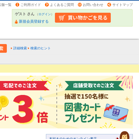
店舗一覧
ご利用ガイド
よくあるご質問
お問い合わせ
サイトマップ
ゲスト さん
（
ログイン
）
新規会員登録する
詳細検索
検索のヒント
本好きのためのオンライン書店