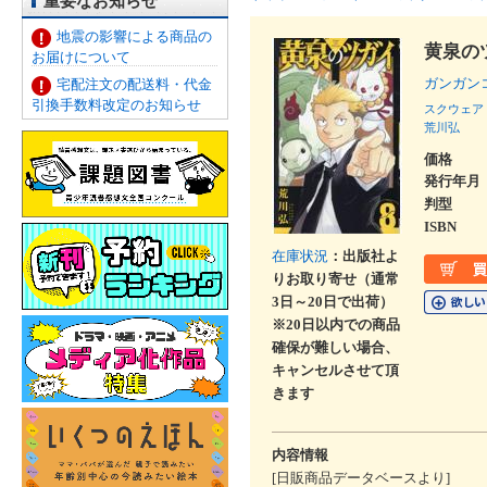
重要なお知らせ
地震の影響による商品の
黄泉の
お届けについて
ガンガン
宅配注文の配送料・代金
引換手数料改定のお知らせ
スクウェア
荒川弘
価格
発行年月
判型
ISBN
在庫状況
：出版社よ
りお取り寄せ（通常
3日～20日で出荷）
※20日以内での商品
確保が難しい場合、
キャンセルさせて頂
きます
内容情報
[日販商品データベースより]