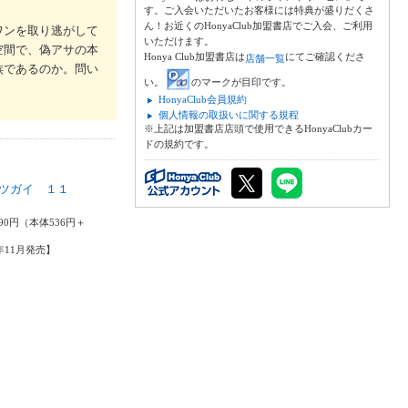
す。ご入会いただいたお客様には特典が盛りだくさ
ん！お近くのHonyaClub加盟書店でご入会、ご利用
ワンを取り逃がして
いただけます。
空間で、偽アサの本
Honya Club加盟書店は
にてご確認くださ
店舗一覧
族であるのか。問い
い。
のマークが目印です。
HonyaClub会員規約
個人情報の取扱いに関する規程
※上記は加盟書店店頭で使用できるHonyaClubカー
ドの規約です。
ツガイ １１
弘
90円（本体536円＋
5年11月発売】