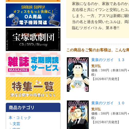
家族になるのか、家族であるのか
左右様と共にイワンと交戦したユ
しまう。一方、アスマは新郷に騒
当の名と過去を聞いたユルは、両
臨むツガイバトル、第８巻!!
この商品をご覧のお客様は、こんな
黄泉のツガイ １３
荒川弘
価格：590円（本体536円
税）
【2026年07月発売】
黄泉のツガイ １０
荒川弘
価格：590円（本体536円
本・コミック
税）
【2025年07月発売】
文芸