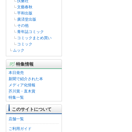
扶桑社
文藝春秋
平和出版
廣済堂出版
その他
青年誌コミック
コミックまとめ買い
コミック
ムック
特集情報
本日発売
新聞で紹介された本
メディア化情報
芥川賞・直木賞
特集一覧
このサイトについて
店舗一覧
ご利用ガイド