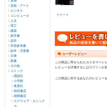
実用
芸術・アート
ビジネス
ツイート
コンピュータ
人文
理工
建築
医学書
語学
学習参考書
絵本・児童書
ユーザーレビュー
文庫
新書
この商品に寄せられたカスタマーレ
その他
レビューを評価するには
ログイン
が
コミック
講談社
この商品に対するあなたのレビュー
小学館
集英社
秋田書店
徳間書店
スクウェア・エニック
ス