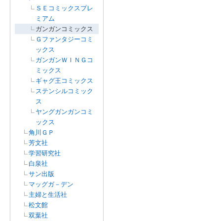
ＳＥコミックスプレ
ミアム
ガンガンコミックス
Ｇファンタジーコミ
ックス
ガンガンＷＩＮＧコ
ミックス
ギャグ王コミックス
ステンシルコミック
ス
ヤングガンガンコミ
ックス
角川ＧＰ
芳文社
学習研究社
白泉社
サン出版
マッグガ－デン
主婦と生活社
松文館
双葉社