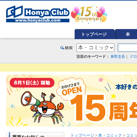
オンライン書店【ホンヤクラブ】はお好きな本屋での受け取りで送料無料！新刊予約・通販も。本（書籍）、雑誌、漫
トップページ
本
注目のキーワード：
東野圭吾
｜
グロ
トップページ
>
本・コミック
>
コミ