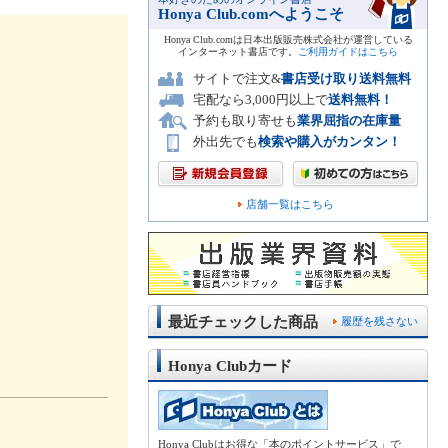
Honya Club.comへようこそ
Honya Club.comは日本出版販売株式会社が運営している
インターネット書店です。
ご利用ガイドはこちら
サイトで注文&
書店受け取り送料無料
宅配なら3,000円以上で
送料無料！
予約も取り寄せも
業界屈指の在庫量
外出先でも
検索や購入がカンタン！
店舗一覧はこちら
最近チェックした商品
履歴を残さない
Honya Clubカード
Honya Clubはお得な「本のポイントサービス」で