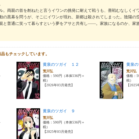
。
ル。両親の首を刎ねたと言うイワンの挑発に耐えて戦うも、善戦むなしくイ
動の黒幕を問うが、そこにイワンが現れ、新郷は殺されてしまった。陰陽の
親と普通に笑って暮らすという夢をアサと共有し――。家族になるのか、家
商品もチェックしています。
黄泉のツガイ １２
黄泉の
荒川弘
荒川
＋
価格：590円（本体536円＋
価格：5
税）
税）
【2026年03月発売】
【202
黄泉のツガイ ９
荒川弘
＋
価格：590円（本体536円＋
税）
【2025年03月発売】