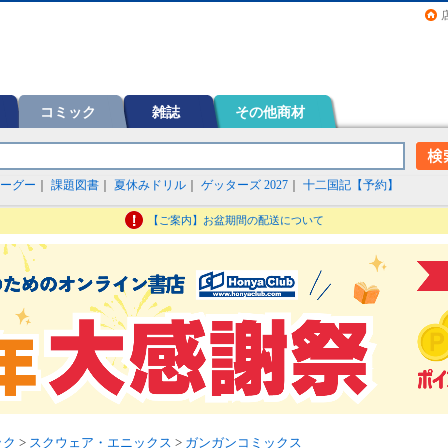
画（コミック）など在庫も充実
コミック
雑誌
その他商材
ーグー
｜
課題図書
｜
夏休みドリル
｜
ゲッターズ 2027
｜
十二国記【予約】
【ご案内】お盆期間の配送について
ック
>
スクウェア・エニックス
>
ガンガンコミックス