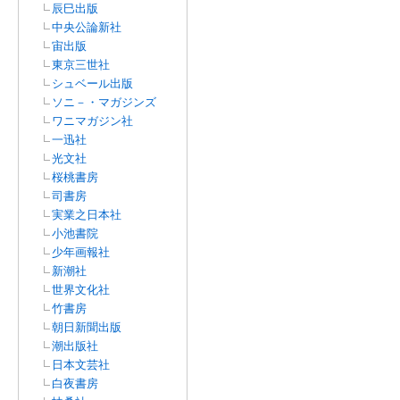
辰巳出版
中央公論新社
宙出版
東京三世社
シュベール出版
ソニ－・マガジンズ
ワニマガジン社
一迅社
光文社
桜桃書房
司書房
実業之日本社
小池書院
少年画報社
新潮社
世界文化社
竹書房
朝日新聞出版
潮出版社
日本文芸社
白夜書房