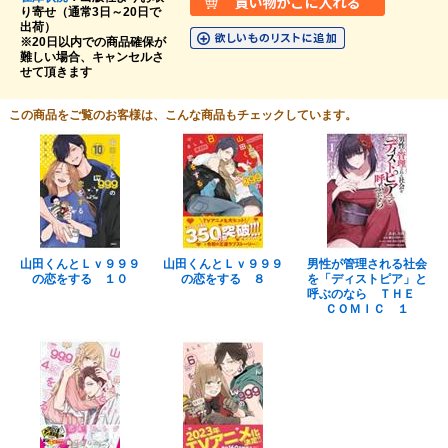
り寄せ（通常3日～20日で
出荷）
※20日以内での商品確保が
難しい場合、キャンセルさ
せて頂きます
この商品をご覧のお客様は、こんな商品もチェックしています。
山田くんとＬｖ９９９
山田くんとＬｖ９９９
男性が管理される社会
の恋をする １０
の恋をする ８
を「ディストピア」と
呼ぶのなら ＴＨＥ
ＣＯＭＩＣ １