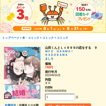
トップページ
>
本・コミック
>
コミック
>
コミック
山田くんとＬｖ９９９の恋をする ９
ＭＦＣ ＧＡＮＭＡ！
ＫＡＤＯＫＡＷＡ
ましろ
価格
748円
発行年月
2024年04月
判型
Ｂ６
ISBN
9784046835956
点
在庫状況
：出版社よりお取