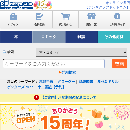
オンライン書店
【ホンヤクラブドットコム】
ログイン
会員登録
買い物かご
店舗一覧
ご利用ガイド
本
コミック
雑誌
その他商材
検索
詳細検索
注目のキーワード：
東野圭吾
｜
グローグー
｜
課題図書
｜
夏休みドリル
｜
ゲッターズ 2027
｜
十二国記【予約】
【ご案内】お盆期間の配送について