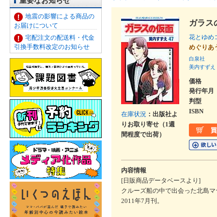
重要なお知らせ
地震の影響による商品の
ガラス
お届けについて
花とゆめ
宅配注文の配送料・代金
引換手数料改定のお知らせ
めぐりあ
白泉社
美内すずえ
価格
発行年月
判型
ISBN
在庫状況
：出版社よ
りお取り寄せ（1週
間程度で出荷）
内容情報
[日販商品データベースより]
クルーズ船の中で出会った北島マ
2011年7月刊。