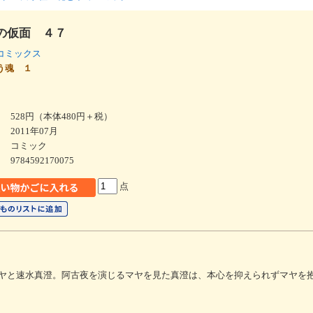
の仮面 ４７
コミックス
う魂 １
528円（本体480円＋税）
2011年07月
コミック
9784592170075
点
ヤと速水真澄。阿古夜を演じるマヤを見た真澄は、本心を抑えられずマヤを