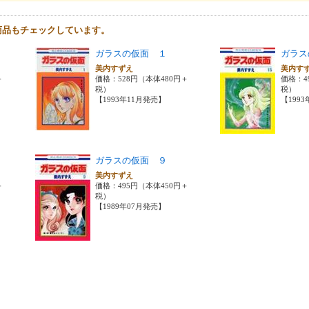
商品もチェックしています。
ガラスの仮面 １
ガラス
美内すずえ
美内す
＋
価格：528円（本体480円＋
価格：4
税）
税）
【1993年11月発売】
【199
ガラスの仮面 ９
美内すずえ
＋
価格：495円（本体450円＋
税）
【1989年07月発売】