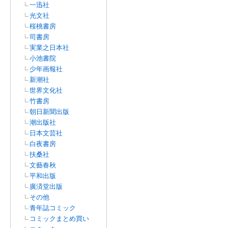
一迅社
光文社
桜桃書房
司書房
実業之日本社
小池書院
少年画報社
新潮社
世界文化社
竹書房
朝日新聞出版
潮出版社
日本文芸社
白夜書房
扶桑社
文藝春秋
平和出版
廣済堂出版
その他
青年誌コミック
コミックまとめ買い