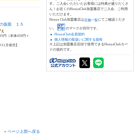
す。ご入会いただいたお客様には特典が盛りだくさ
ん！お近くのHonyaClub加盟書店でご入会、ご利用
いただけます。
Honya Club加盟書店は
にてご確認くださ
店舗一覧
の仮面 １５
い。
のマークが目印です。
ずえ
HonyaClub会員規約
95円（本体450円＋
個人情報の取扱いに関する規程
※上記は加盟書店店頭で使用できるHonyaClubカー
3年11月発売】
ドの規約です。
ページ上部へ戻る