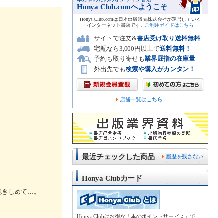
Honya Club.comへようこそ
Honya Club.comは日本出版販売株式会社が運営している
インターネット書店です。
ご利用ガイドはこちら
サイトで注文&
書店受け取り送料無料
宅配なら3,000円以上で
送料無料！
予約も取り寄せも
業界屈指の在庫量
外出先でも
検索や購入がカンタン！
店舗一覧はこちら
最近チェックした商品
履歴を残さない
Honya Clubカード
抱きしめて…。
Honya Clubはお得な「本のポイントサービス」で