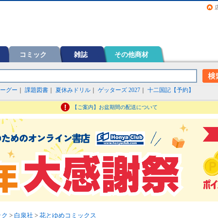
画（コミック）など在庫も充実
コミック
雑誌
その他商材
ーグー
｜
課題図書
｜
夏休みドリル
｜
ゲッターズ 2027
｜
十二国記【予約】
【ご案内】お盆期間の配送について
ック
>
白泉社
>
花とゆめコミックス