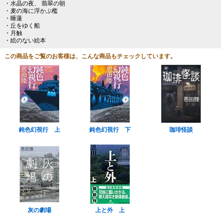
・水晶の夜、 翡翠の朝
・麦の海に浮かぶ檻
・睡蓮
・丘をゆく船
・月触
・絵のない絵本
この商品をご覧のお客様は、こんな商品もチェックしています。
鈍色幻視行 上
鈍色幻視行 下
珈琲怪談
灰の劇場
上と外 上