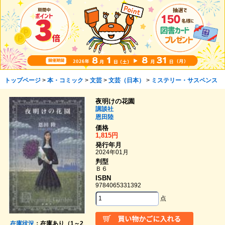
トップページ
>
本・コミック
>
文芸
>
文芸（日本）
>
ミステリー・サスペンス
夜明けの花園
講談社
恩田陸
価格
1,815円
発行年月
2024年01月
判型
Ｂ６
ISBN
9784065331392
点
在庫状況
：在庫あり（1～2