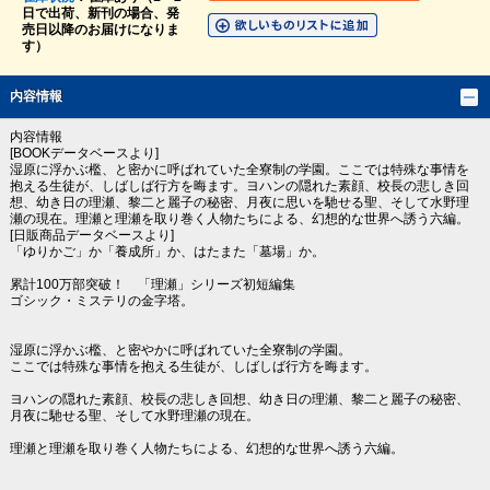
日で出荷、新刊の場合、発
売日以降のお届けになりま
す）
内容情報
内容情報
[BOOKデータベースより]
湿原に浮かぶ檻、と密かに呼ばれていた全寮制の学園。ここでは特殊な事情を
抱える生徒が、しばしば行方を晦ます。ヨハンの隠れた素顔、校長の悲しき回
想、幼き日の理瀬、黎二と麗子の秘密、月夜に思いを馳せる聖、そして水野理
瀬の現在。理瀬と理瀬を取り巻く人物たちによる、幻想的な世界へ誘う六編。
[日販商品データベースより]
「ゆりかご」か「養成所」か、はたまた「墓場」か。
累計100万部突破！ 「理瀬」シリーズ初短編集
ゴシック・ミステリの金字塔。
湿原に浮かぶ檻、と密やかに呼ばれていた全寮制の学園。
ここでは特殊な事情を抱える生徒が、しばしば行方を晦ます。
ヨハンの隠れた素顔、校長の悲しき回想、幼き日の理瀬、黎二と麗子の秘密、
月夜に馳せる聖、そして水野理瀬の現在。
理瀬と理瀬を取り巻く人物たちによる、幻想的な世界へ誘う六編。