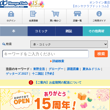
オンライン書店
【ホンヤクラブドットコム】
ログイン
会員登録
買い物かご
店舗一覧
ご利用ガイド
本
コミック
雑誌
その他商材
検索
詳細検索
注目のキーワード：
東野圭吾
｜
グローグー
｜
課題図書
｜
夏休みドリル
｜
ゲッターズ 2027
｜
十二国記【予約】
【ご案内】お盆期間の配送について