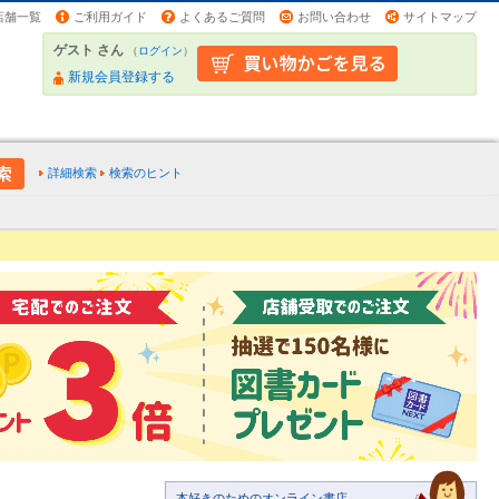
店舗一覧
ご利用ガイド
よくあるご質問
お問い合わせ
サイトマップ
ゲスト さん
（
ログイン
）
新規会員登録する
詳細検索
検索のヒント
本好きのためのオンライン書店