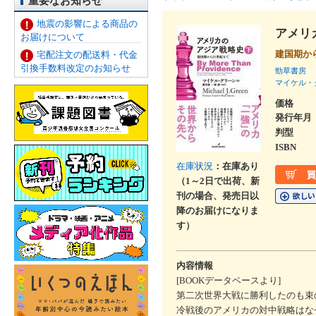
重要なお知らせ
地震の影響による商品の
アメリ
お届けについて
建国期か
宅配注文の配送料・代金
引換手数料改定のお知らせ
勁草書房
マイケル・
価格
発行年月
判型
ISBN
在庫状況
：在庫あり
（1～2日で出荷、新
刊の場合、発売日以
降のお届けになりま
す）
内容情報
[BOOKデータベースより]
第二次世界大戦に勝利したのも束
冷戦後のアメリカの対中戦略はな