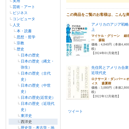
実用
芸術・アート
ビジネス
この商品をご覧のお客様は、こんな
コンピュータ
アメリカのアジア戦
人文
上
本・読書
マイケル・グリーン 細
思想・哲学
一 森聡
宗教
価格：4,840円（本体4,40
歴史
税）
【2024年01月発売】
日本の歴史
日本の歴史（縄文・
弥生）
先住民とアメリカ合衆
近現代史
日本の歴史（古代
史）
ロクサーヌ・ダンバー＝
ィス 森夏樹
日本の歴史（中世
価格：3,080円（本体2,80
史）
税）
【2022年12月発売】
日本の歴史(近世史）
日本の歴史（近現代
史）
ツイート
東洋史
西洋史
歴史学・考古学・地