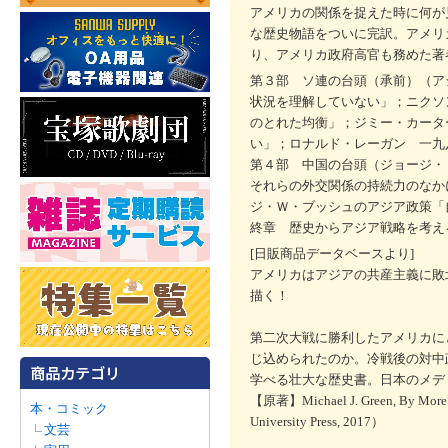
アメリカの関係を捉えた時に何が
な歴史物語をついに完訳。アメリ
り、アメリカ政府高官も務めた著
第３部 ソ連の台頭（承前）（ア
状況を理解していない」；ニクソ
のとれた均衡」；ジミー・カータ
い」；ロナルド・レーガン 一九
第４部 中国の台頭（ジョージ・
それらの外交関係の持続力のなか
ジ・Ｗ・ブッシュのアジア政策「
終章 歴史からアジア戦略を考え
[日販商品データベースより]
アメリカはアジアの共産主義に敗
描く！
第二次大戦に勝利したアメリカに
じ込められたのか。冷戦後の対中
学べる壮大な歴史書。日本のメデ
【原著】Michael J. Green, By More Tha
本・コミック
University Press, 2017）
文芸