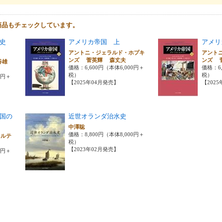
商品もチェックしています。
略史
アメリカ帝国 上
アメリ
アントニ・ジェラルド・ホプキ
アント
ンズ 菅英輝 森丈夫
ンズ 
谷雄
価格：6,600円（本体6,000円＋
価格：6,
税）
税）
0円＋
【2025年04月発売】
【202
国の
近世オランダ治水史
中澤聡
価格：8,800円（本体8,000円＋
オルテ
税）
【2023年02月発売】
0円＋