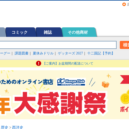
画（コミック）など在庫も充実
コミック
雑誌
その他商材
ーグー
｜
課題図書
｜
夏休みドリル
｜
ゲッターズ 2027
｜
十二国記【予約】
【ご案内】お盆期間の配送について
>
歴史
>
西洋史