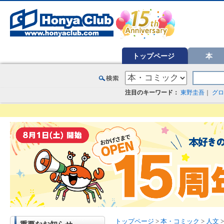
オンライン書店【ホンヤクラブ】はお好きな本屋での受け取りで送料無料！新刊予約・通販も。本（書籍）、雑誌、漫
トップページ
本
注目のキーワード：
東野圭吾
｜
グロ
トップページ
>
本・コミック
>
人文