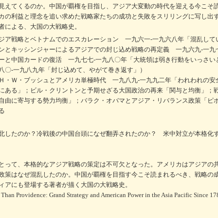
見えてくるのか。中国が覇権を目指し、アジア大変動の時代を迎える今こそ
カの利益と理念を追い求めた戦略家たちの成功と失敗をスリリングに写し出
者による、大国の大戦略史。
ジア戦略とベトナムでのエスカレーション 一九六一‐一九六八年「混乱して
ンとキッシンジャーによるアジアでの封じ込め戦略の再定義 一九六九‐一九
ーと中国カードの復活 一九七七‐一九八〇年「大統領は弱き行動をいっさい
八〇‐一九八九年「封じ込めて、やがて巻き返す」）
Ｈ・Ｗ・ブッシュとアメリカ単極時代 一九八九‐一九九二年「われわれの安
にある」；ビル・クリントンと予期せざる大国政治の再来「関与と均衡」；
自由に寄与する勢力均衡」；バラク・オバマとアジア・リバランス政策「ピ
る
北したのか？冷戦後の中国台頭になぜ翻弄されたのか？ 米中対立が本格化
とって、本格的なアジア戦略の策定は不可欠となった。アメリカはアジアの
政策はなぜ混乱したのか。中国が覇権を目指す今こそ読まれるべき、戦略の
ィアにも登場する著者が描く大国の大戦略史。
n Providence: Grand Strategy and American Power in the Asia Pacific Since 1