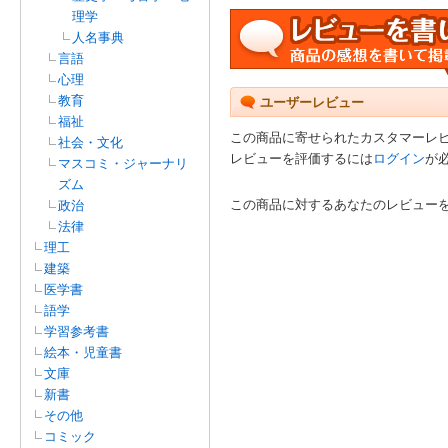
理学
人名事典
言語
心理
教育
ユーザーレビュー
福祉
この商品に寄せられたカスタマーレ
社会・文化
レビューを評価するには
ログイン
が
マスコミ・ジャーナリ
ズム
この商品に対するあなたのレビュー
政治
法律
理工
建築
医学書
語学
学習参考書
絵本・児童書
文庫
新書
その他
コミック