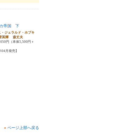
カ帝国 下
ニ・ジェラルド・ホプキ
菅英輝 森丈夫
050円（本体5,500円＋
5年04月発売】
ページ上部へ戻る