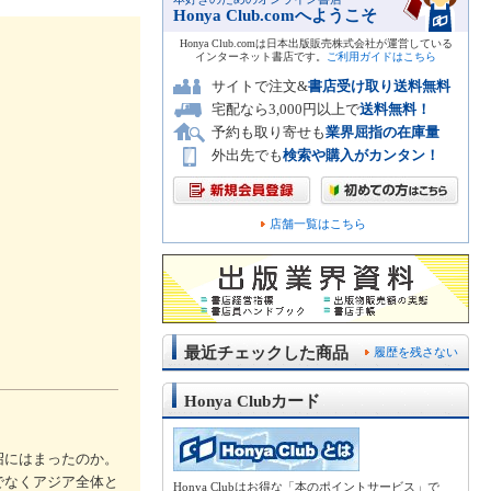
Honya Club.comへようこそ
Honya Club.comは日本出版販売株式会社が運営している
インターネット書店です。
ご利用ガイドはこちら
サイトで注文&
書店受け取り送料無料
宅配なら3,000円以上で
送料無料！
予約も取り寄せも
業界屈指の在庫量
外出先でも
検索や購入がカンタン！
店舗一覧はこちら
最近チェックした商品
履歴を残さない
Honya Clubカード
沼にはまったのか。
でなくアジア全体と
Honya Clubはお得な「本のポイントサービス」で