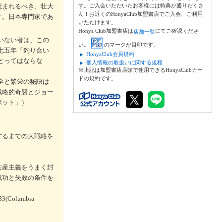
読まれるべき、壮大
す。ご入会いただいたお客様には特典が盛りだくさ
ん！お近くのHonyaClub加盟書店でご入会、ご利用
す。日本専門家であ
いただけます。
Honya Club加盟書店は
にてご確認くださ
店舗一覧
いない者は、この
い。
のマークが目印です。
七五年「釣り合い
HonyaClub会員規約
とってはならな
個人情報の取扱いに関する規程
※上記は加盟書店店頭で使用できるHonyaClubカー
ドの規約です。
全と繁栄の秘訣は
戦略的奇襲とジョー
ボット」）
するまでの大戦略を
共産主義をうまく封
成功と失敗の条件を
783(Columbia