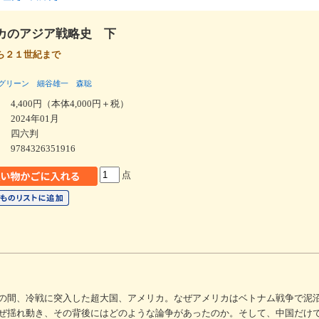
カのアジア戦略史 下
ら２１世紀まで
グリーン
細谷雄一
森聡
4,400円（本体4,000円＋税）
2024年01月
四六判
9784326351916
点
の間、冷戦に突入した超大国、アメリカ。なぜアメリカはベトナム戦争で泥
ぜ揺れ動き、その背後にはどのような論争があったのか。そして、中国だけ