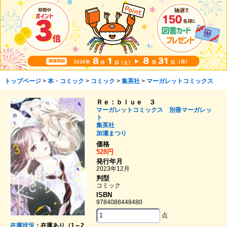
トップページ
>
本・コミック
>
コミック
>
集英社
>
マーガレットコミックス
Ｒｅ：ｂｌｕｅ ３
マーガレットコミックス 別冊マーガレッ
ト
集英社
加瀬まつり
価格
528円
発行年月
2023年12月
判型
コミック
ISBN
9784088448480
点
在庫状況
：在庫あり（1～2