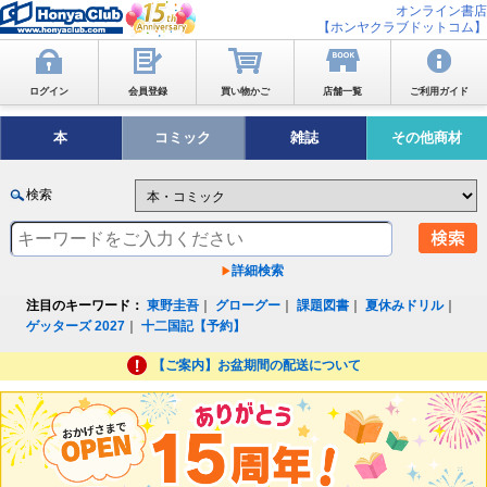
オンライン書店
【ホンヤクラブドットコム】
ログイン
会員登録
買い物かご
店舗一覧
ご利用ガイド
本
コミック
雑誌
その他商材
検索
詳細検索
注目のキーワード：
東野圭吾
｜
グローグー
｜
課題図書
｜
夏休みドリル
｜
ゲッターズ 2027
｜
十二国記【予約】
【ご案内】お盆期間の配送について