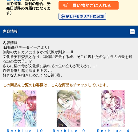
日で出荷、新刊の場合、発
売日以降のお届けになりま
す）
内容情報
内容情報
[日販商品データベースより]
無敵のカレカノにまさかの試練が到来──!!
文化祭実行委員となり、準備に奔走する椿。そこに現れたのはキラの過去を知
る謎の女の子…!?
さらに椿の母が文化祭に訪れその生い立ちが明らかに…！
過去を乗り越え深まるキズナ。
好きな人を抱きしめたくなる第3巻。
この商品をご覧のお客様は、こんな商品もチェックしています。
Ｒｅ：ｂｌｕｅ １０
Ｒｅ：ｂｌｕｅ ９
Ｒｅ：ｂｌｕｅ ４