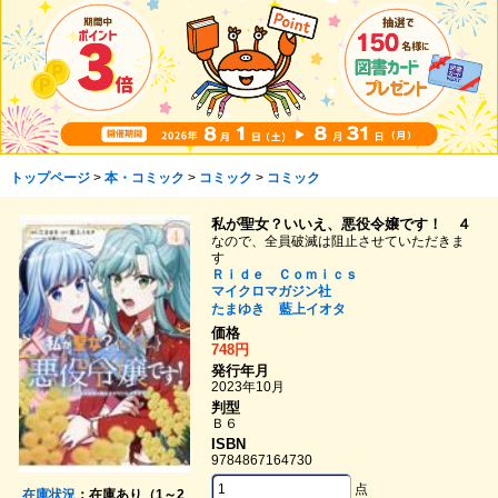
トップページ
>
本・コミック
>
コミック
>
コミック
私が聖女？いいえ、悪役令嬢です！ ４
なので、全員破滅は阻止させていただきま
す
Ｒｉｄｅ Ｃｏｍｉｃｓ
マイクロマガジン社
たまゆき
藍上イオタ
価格
748円
発行年月
2023年10月
判型
Ｂ６
ISBN
9784867164730
点
在庫状況
：在庫あり（1～2