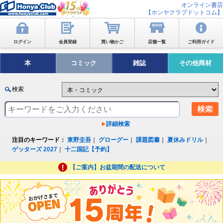
オンライン書店
【ホンヤクラブドットコム】
ログイン
会員登録
買い物かご
店舗一覧
ご利用ガイド
本
コミック
雑誌
その他商材
検索
詳細検索
注目のキーワード：
東野圭吾
｜
グローグー
｜
課題図書
｜
夏休みドリル
｜
ゲッターズ 2027
｜
十二国記【予約】
【ご案内】お盆期間の配送について