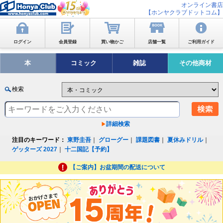
オンライン書店
【ホンヤクラブドットコム】
ログイン
会員登録
買い物かご
店舗一覧
ご利用ガイド
本
コミック
雑誌
その他商材
検索
詳細検索
注目のキーワード：
東野圭吾
｜
グローグー
｜
課題図書
｜
夏休みドリル
｜
ゲッターズ 2027
｜
十二国記【予約】
【ご案内】お盆期間の配送について