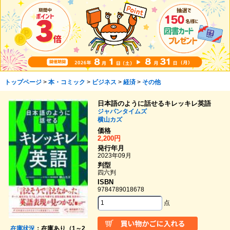
トップページ
>
本・コミック
>
ビジネス
>
経済
>
その他
日本語のように話せるキレッキレ英語
ジャパンタイムズ
横山カズ
価格
2,200円
発行年月
2023年09月
判型
四六判
ISBN
9784789018678
点
在庫状況
：在庫あり（1～2