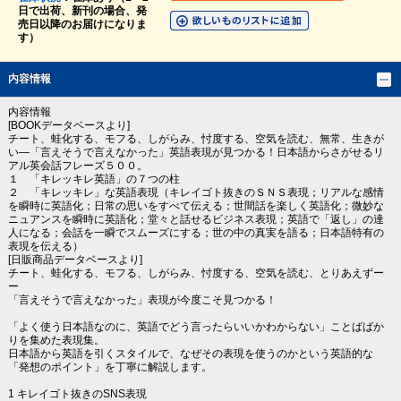
日で出荷、新刊の場合、発
売日以降のお届けになりま
す）
内容情報
内容情報
[BOOKデータベースより]
チート、蛙化する、モフる、しがらみ、忖度する、空気を読む、無常、生きが
い―「言えそうで言えなかった」英語表現が見つかる！日本語からさがせるリ
アル英会話フレーズ５００。
１ 「キレッキレ英語」の７つの柱
２ 「キレッキレ」な英語表現（キレイゴト抜きのＳＮＳ表現；リアルな感情
を瞬時に英語化；日常の思いをすべて伝える；世間話を楽しく英語化；微妙な
ニュアンスを瞬時に英語化；堂々と話せるビジネス表現；英語で「返し」の達
人になる；会話を一瞬でスムーズにする；世の中の真実を語る；日本語特有の
表現を伝える）
[日販商品データベースより]
チート、蛙化する、モフる、しがらみ、忖度する、空気を読む、とりあえずー
ー
「言えそうで言えなかった」表現が今度こそ見つかる！
「よく使う日本語なのに、英語でどう言ったらいいかわからない」ことばばか
りを集めた表現集。
日本語から英語を引くスタイルで、なぜその表現を使うのかという英語的な
「発想のポイント」を丁寧に解説します。
1 キレイゴト抜きのSNS表現