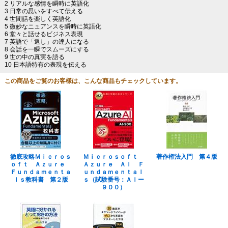
2 リアルな感情を瞬時に英語化
3 日常の思いをすべて伝える
4 世間話を楽しく英語化
5 微妙なニュアンスを瞬時に英語化
6 堂々と話せるビジネス表現
7 英語で「返し」の達人になる
8 会話を一瞬でスムーズにする
9 世の中の真実を語る
10 日本語特有の表現を伝える
この商品をご覧のお客様は、こんな商品もチェックしています。
徹底攻略Ｍｉｃｒｏｓ
Ｍｉｃｒｏｓｏｆｔ
著作権法入門 第４版
ｏｆｔ Ａｚｕｒｅ
Ａｚｕｒｅ ＡＩ Ｆ
Ｆｕｎｄａｍｅｎｔａ
ｕｎｄａｍｅｎｔａｌ
ｌｓ教科書 第２版
ｓ（試験番号：ＡＩー
９００）