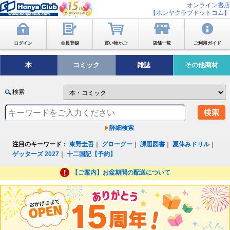
オンライン書店
【ホンヤクラブドットコム】
ログイン
会員登録
買い物かご
店舗一覧
ご利用ガイド
本
コミック
雑誌
その他商材
検索
詳細検索
注目のキーワード：
東野圭吾
｜
グローグー
｜
課題図書
｜
夏休みドリル
｜
ゲッターズ 2027
｜
十二国記【予約】
【ご案内】お盆期間の配送について