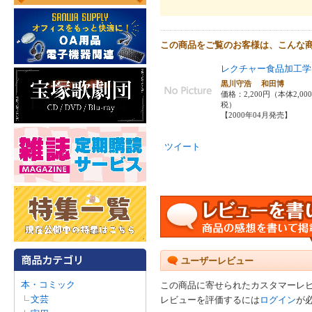
この商品をご覧のお客様は、こんな
レクチャー食品加工学
黒川守浩 和田博
価格：2,200円（本体2,00
税）
【2000年04月発売】
ツイート
ユーザーレビュー
本・コミック
この商品に寄せられたカスタマーレ
文芸
レビューを評価するには
ログイン
が