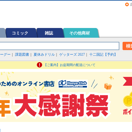
画（コミック）など在庫も充実
コミック
雑誌
その他商材
ーグー
｜
課題図書
｜
夏休みドリル
｜
ゲッターズ 2027
｜
十二国記【予約】
【ご案内】お盆期間の配送について
書