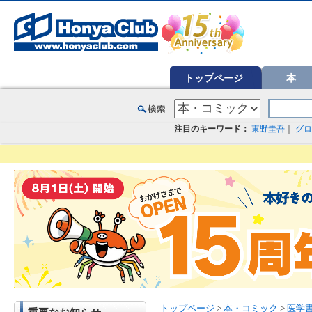
オンライン書店【ホンヤクラブ】はお好きな本屋での受け取りで送料無料！新刊予約・通販も。本（書籍）、雑誌、漫
トップページ
本
注目のキーワード：
東野圭吾
｜
グロ
トップページ
>
本・コミック
>
医学