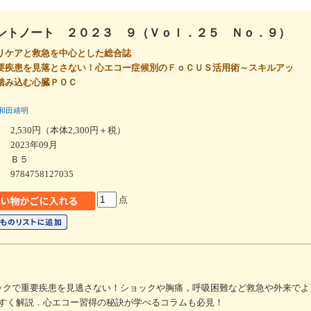
ントノート ２０２３ ９（Ｖｏｌ．２５ Ｎｏ．９）
リケアと救急を中心とした総合誌
要疾患を見落とさない！心エコー症候別のＦｏＣＵＳ活用術～スキルアッ
踏み込む心臓ＰＯＣ
和田靖明
2,530円（本体2,300円＋税）
2023年09月
Ｂ５
9784758127035
点
クニックで重要疾患を見逃さない！ショックや胸痛，呼吸困難など救急や外来で
すく解説．心エコー習得の秘訣が学べるコラムも必見！