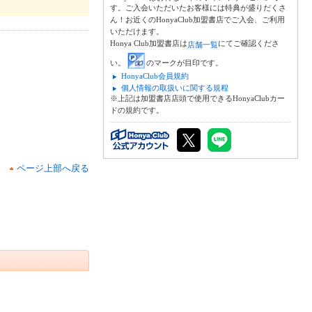
す。ご入会いただいたお客様には特典が盛りだくさ
ん！お近くのHonyaClub加盟書店でご入会、ご利用
いただけます。
Honya Club加盟書店は
にてご確認くださ
店舗一覧
い。
のマークが目印です。
HonyaClub会員規約
個人情報の取扱いに関する規程
※上記は加盟書店店頭で使用できるHonyaClubカー
ドの規約です。
ページ上部へ戻る