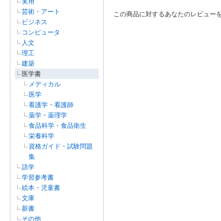
実用
芸術・アート
この商品に対するあなたのレビュー
ビジネス
コンピュータ
人文
理工
建築
医学書
メディカル
医学
看護学・看護師
薬学・薬理学
食品科学・食品衛生
栄養科学
資格ガイド・試験問題
集
語学
学習参考書
絵本・児童書
文庫
新書
その他