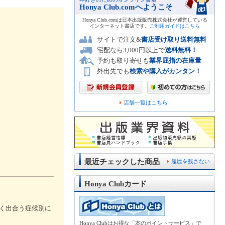
Honya Club.comへようこそ
Honya Club.comは日本出版販売株式会社が運営している
インターネット書店です。
ご利用ガイドはこちら
サイトで注文&
書店受け取り送料無料
宅配なら3,000円以上で
送料無料！
予約も取り寄せも
業界屈指の在庫量
外出先でも
検索や購入がカンタン！
店舗一覧はこちら
最近チェックした商品
履歴を残さない
Honya Clubカード
よく出合う症候別に
Honya Clubはお得な「本のポイントサービス」で