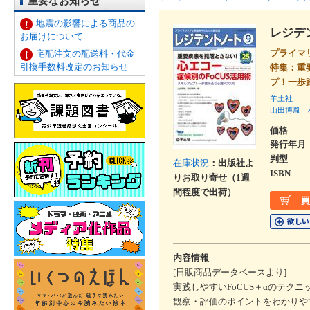
重要なお知らせ
地震の影響による商品の
レジデ
お届けについて
プライマ
宅配注文の配送料・代金
引換手数料改定のお知らせ
特集：重
プ！一歩
羊土社
山田博胤
価格
発行年月
判型
在庫状況
：出版社よ
ISBN
りお取り寄せ（1週
間程度で出荷）
内容情報
[日販商品データベースより]
実践しやすいFoCUS＋αのテ
観察・評価のポイントをわかりや