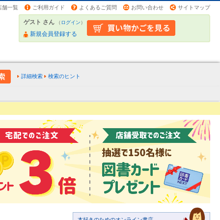
店舗一覧
ご利用ガイド
よくあるご質問
お問い合わせ
サイトマップ
ゲスト さん
（
ログイン
）
新規会員登録する
詳細検索
検索のヒント
本好きのためのオンライン書店