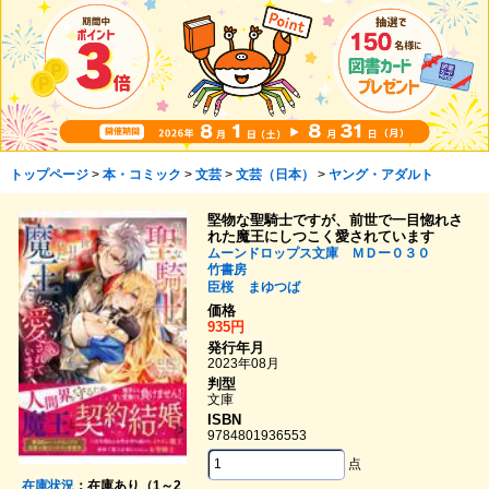
トップページ
>
本・コミック
>
文芸
>
文芸（日本）
>
ヤング・アダルト
堅物な聖騎士ですが、前世で一目惚れさ
れた魔王にしつこく愛されています
ムーンドロップス文庫 ＭＤー０３０
竹書房
臣桜
まゆつば
価格
935円
発行年月
2023年08月
判型
文庫
ISBN
9784801936553
点
在庫状況
：在庫あり（1～2