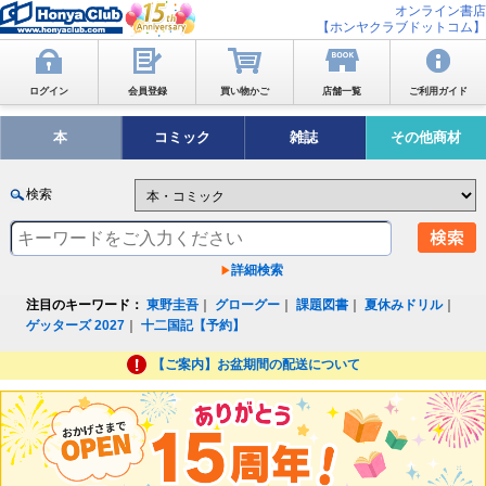
オンライン書店
【ホンヤクラブドットコム】
ログイン
会員登録
買い物かご
店舗一覧
ご利用ガイド
本
コミック
雑誌
その他商材
検索
詳細検索
注目のキーワード：
東野圭吾
｜
グローグー
｜
課題図書
｜
夏休みドリル
｜
ゲッターズ 2027
｜
十二国記【予約】
【ご案内】お盆期間の配送について