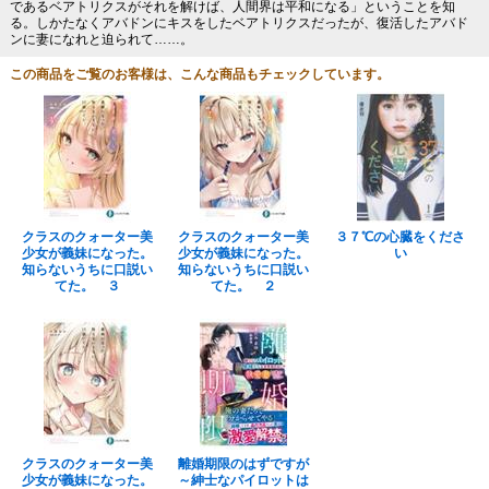
であるベアトリクスがそれを解けば、人間界は平和になる」ということを知
る。しかたなくアバドンにキスをしたベアトリクスだったが、復活したアバド
ンに妻になれと迫られて……。
この商品をご覧のお客様は、こんな商品もチェックしています。
クラスのクォーター美
クラスのクォーター美
３７℃の心臓をくださ
少女が義妹になった。
少女が義妹になった。
い
知らないうちに口説い
知らないうちに口説い
てた。 ３
てた。 ２
クラスのクォーター美
離婚期限のはずですが
少女が義妹になった。
～紳士なパイロットは