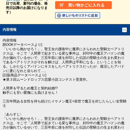
日で出荷、新刊の場合、発
売日以降のお届けになりま
す）
内容情報
内容情報
[BOOKデータベースより]
「いいから抱かせろ！」。聖王女の護衛中に魔界にさらわれた聖騎士ベアトリ
クスは、そこで「人間界で起きている変な事件は、封印中の魔王アバドンの魔
力が漏れているせいで、三百年前に彼を封印した伝説の聖騎士の生まれ変わり
であるベアトリクスがそれを解けば、人間界は平和になる」ということを知
る。しかたなくアバドンにキスをしたベアトリクスだったが、復活したアバド
ンに妻になれと迫られて…。
[日販商品データベースより]
★第３回ムーンドロップス恋愛小説コンテスト受賞作。
人間界を守るため魔王と契約結婚!?
触手にも甘い愛撫にも負けません！
三百年間ある女性を待ち続けたイケメン魔王×前世で魔王を封じたらしい女聖騎
士
〈あらすじ〉
「いいから抱かせろ！」。聖王女の護衛中に魔界にさらわれた聖騎士ベアトリ
クスは、そこで「人間界で起きている変な事件は、封印中の魔王アバドンの魔
力が漏れているせいで、三百年前に彼を封印した伝説の聖騎士の生まれ変わり