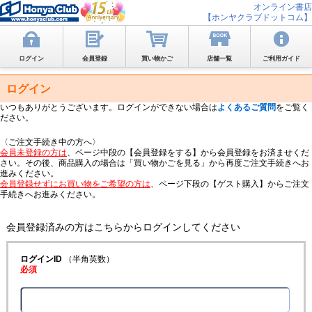
オンライン書店
【ホンヤクラブドットコム】
ログイン
会員登録
買い物かご
店舗一覧
ご利用ガイド
ログイン
いつもありがとうございます。ログインができない場合は
よくあるご質問
をご覧く
ださい。
〈ご注文手続き中の方へ〉
会員未登録の方は
、ページ中段の【会員登録をする】から会員登録をお済ませくだ
さい。その後、商品購入の場合は「買い物かごを見る」から再度ご注文手続きへお
進みください。
会員登録せずにお買い物をご希望の方は
、ページ下段の【ゲスト購入】からご注文
手続きへお進みください。
会員登録済みの方はこちらからログインしてください
ログインID
（半角英数）
必須