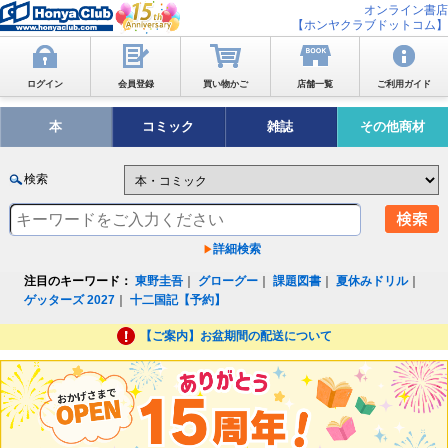
オンライン書店
【ホンヤクラブドットコム】
ログイン
会員登録
買い物かご
店舗一覧
ご利用ガイド
本
コミック
雑誌
その他商材
検索
詳細検索
注目のキーワード：
東野圭吾
｜
グローグー
｜
課題図書
｜
夏休みドリル
｜
ゲッターズ 2027
｜
十二国記【予約】
【ご案内】お盆期間の配送について