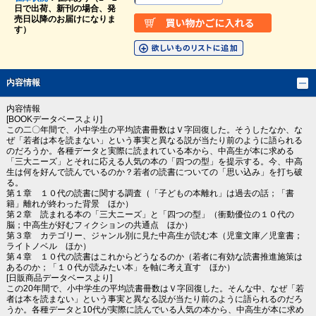
日で出荷、新刊の場合、発
売日以降のお届けになりま
す）
内容情報
内容情報
[BOOKデータベースより]
この二〇年間で、小中学生の平均読書冊数はＶ字回復した。そうしたなか、な
ぜ「若者は本を読まない」という事実と異なる説が当たり前のように語られる
のだろうか。各種データと実際に読まれている本から、中高生が本に求める
「三大ニーズ」とそれに応える人気の本の「四つの型」を提示する。今、中高
生は何を好んで読んでいるのか？若者の読書についての「思い込み」を打ち破
る。
第１章 １０代の読書に関する調査（「子どもの本離れ」は過去の話；「書
籍」離れが終わった背景 ほか）
第２章 読まれる本の「三大ニーズ」と「四つの型」（衝動優位の１０代の
脳；中高生が好むフィクションの共通点 ほか）
第３章 カテゴリー、ジャンル別に見た中高生が読む本（児童文庫／児童書；
ライトノベル ほか）
第４章 １０代の読書はこれからどうなるのか（若者に有効な読書推進施策は
あるのか；「１０代が読みたい本」を軸に考え直す ほか）
[日販商品データベースより]
この20年間で、小中学生の平均読書冊数はＶ字回復した。そんな中、なぜ「若
者は本を読まない」という事実と異なる説が当たり前のように語られるのだろ
うか。各種データと10代が実際に読んでいる人気の本から、中高生が本に求め