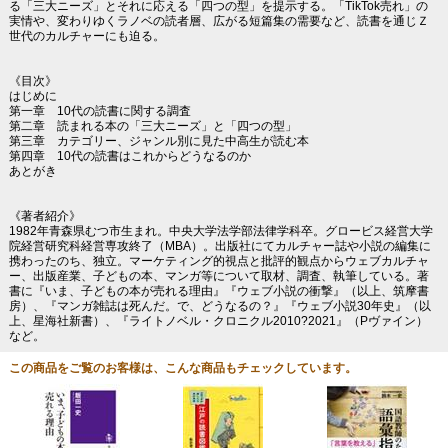
る「三大ニーズ」とそれに応える「四つの型」を提示する。「TikTok売れ」の
実情や、変わりゆくラノベの読者層、広がる短篇集の需要など、読書を通じＺ
世代のカルチャーにも迫る。
《目次》
はじめに
第一章 10代の読書に関する調査
第二章 読まれる本の「三大ニーズ」と「四つの型」
第三章 カテゴリー、ジャンル別に見た中高生が読む本
第四章 10代の読書はこれからどうなるのか
あとがき
《著者紹介》
1982年青森県むつ市生まれ。中央大学法学部法律学科卒。グロービス経営大学
院経営研究科経営専攻終了（MBA）。出版社にてカルチャー誌や小説の編集に
携わったのち、独立。マーケティング的視点と批評的観点からウェブカルチャ
ー、出版産業、子どもの本、マンガ等について取材、調査、執筆している。著
書に『いま、子どもの本が売れる理由』『ウェブ小説の衝撃』（以上、筑摩書
房）、『マンガ雑誌は死んだ。で、どうなるの？』『ウェブ小説30年史』（以
上、星海社新書）、『ライトノベル・クロニクル2010?2021』（Pヴァイン）
など。
この商品をご覧のお客様は、こんな商品もチェックしています。