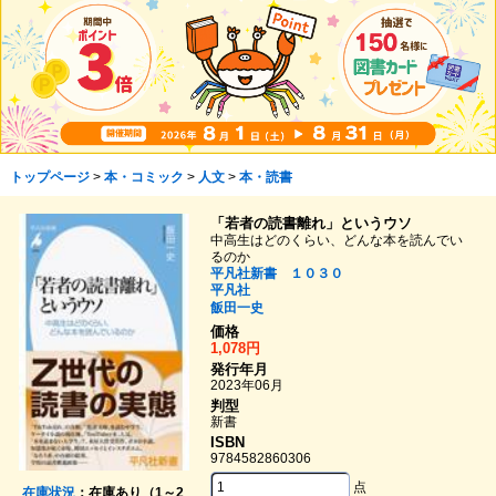
トップページ
>
本・コミック
>
人文
>
本・読書
「若者の読書離れ」というウソ
中高生はどのくらい、どんな本を読んでい
るのか
平凡社新書 １０３０
平凡社
飯田一史
価格
1,078円
発行年月
2023年06月
判型
新書
ISBN
9784582860306
点
在庫状況
：在庫あり（1～2