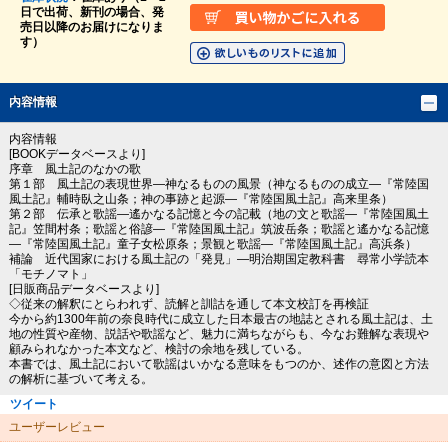
日で出荷、新刊の場合、発
売日以降のお届けになりま
す）
内容情報
内容情報
[BOOKデータベースより]
序章 風土記のなかの歌
第１部 風土記の表現世界―神なるものの風景（神なるものの成立―『常陸国
風土記』輔時臥之山条；神の事跡と起源―『常陸国風土記』高来里条）
第２部 伝承と歌謡―遙かなる記憶と今の記載（地の文と歌謡―『常陸国風土
記』笠間村条；歌謡と俗諺―『常陸国風土記』筑波岳条；歌謡と遙かなる記憶
―『常陸国風土記』童子女松原条；景観と歌謡―『常陸国風土記』高浜条）
補論 近代国家における風土記の「発見」―明治期国定教科書 尋常小学読本
「モチノマト」
[日販商品データベースより]
◇従来の解釈にとらわれず、読解と訓詁を通して本文校訂を再検証
今から約1300年前の奈良時代に成立した日本最古の地誌とされる風土記は、土
地の性質や産物、説話や歌謡など、魅力に満ちながらも、今なお難解な表現や
顧みられなかった本文など、検討の余地を残している。
本書では、風土記において歌謡はいかなる意味をもつのか、述作の意図と方法
の解析に基づいて考える。
ツイート
ユーザーレビュー