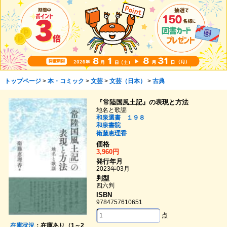
トップページ
>
本・コミック
>
文芸
>
文芸（日本）
>
古典
『常陸国風土記』の表現と方法
地名と歌謡
和泉選書 １９８
和泉書院
衛藤恵理香
価格
3,960円
発行年月
2023年03月
判型
四六判
ISBN
9784757610651
点
在庫状況
：在庫あり（1～2