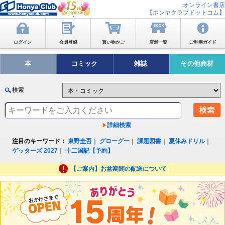
オンライン書店
【ホンヤクラブドットコム】
ログイン
会員登録
買い物かご
店舗一覧
ご利用ガイド
本
コミック
雑誌
その他商材
検索
詳細検索
注目のキーワード：
東野圭吾
｜
グローグー
｜
課題図書
｜
夏休みドリル
｜
ゲッターズ 2027
｜
十二国記【予約】
【ご案内】お盆期間の配送について