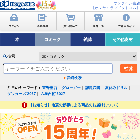
オンライン書店
【ホンヤクラブドットコム】
ログイン
会員登録
買い物かご
店舗一覧
ご利用ガイド
本
コミック
雑誌
その他商材
検索
詳細検索
注目のキーワード：
東野圭吾
｜
グローグー
｜
課題図書
｜
夏休みドリル
｜
ゲッターズ 2027
｜
六星占術 2027
【お知らせ】地震の影響による商品のお届けについて