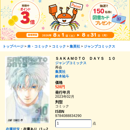
トップページ
>
本・コミック
>
コミック
>
集英社
>
ジャンプコミックス
ＳＡＫＡＭＯＴＯ ＤＡＹＳ １０
ジャンプコミックス
再会
集英社
鈴木祐斗
価格
528円
発行年月
2023年02月
判型
コミック
ISBN
9784088834290
点
在庫状況
：在庫あり（1～2