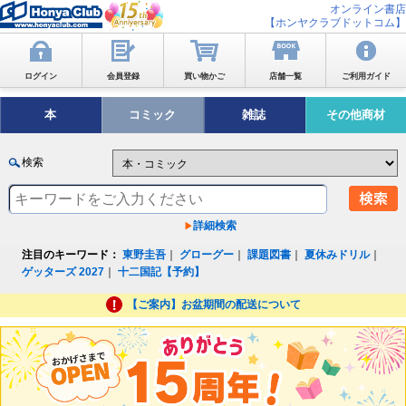
オンライン書店
【ホンヤクラブドットコム】
ログイン
会員登録
買い物かご
店舗一覧
ご利用ガイド
本
コミック
雑誌
その他商材
検索
詳細検索
注目のキーワード：
東野圭吾
｜
グローグー
｜
課題図書
｜
夏休みドリル
｜
ゲッターズ 2027
｜
十二国記【予約】
【ご案内】お盆期間の配送について