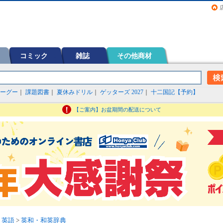
画（コミック）など在庫も充実
コミック
雑誌
その他商材
ーグー
｜
課題図書
｜
夏休みドリル
｜
ゲッターズ 2027
｜
十二国記【予約】
【ご案内】お盆期間の配送について
>
英語
>
英和・和英辞典