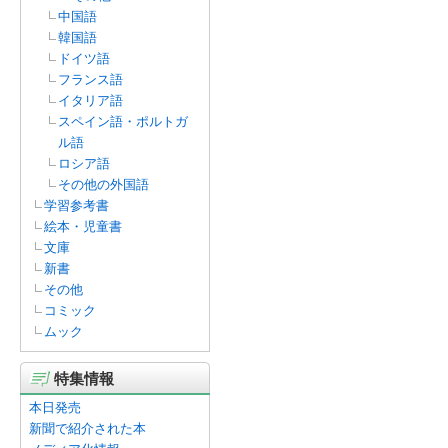
中国語
韓国語
ドイツ語
フランス語
イタリア語
スペイン語・ポルトガ
ル語
ロシア語
その他の外国語
学習参考書
絵本・児童書
文庫
新書
その他
コミック
ムック
特集情報
本日発売
新聞で紹介された本