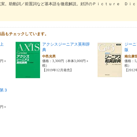
充実。助動詞／前置詞など基本語を徹底解説。好評のＰｉｃｔｕｒｅ Ｄｉｃ
商品もチェックしています。
上
アクシスジーニアス英和辞
ジーニ
典
版
中邑光男
南出康
0円＋
価格：3,300円（本体3,000円＋
価格：5,
税）
税）
【2019年12月発売】
【201
第３
0円＋