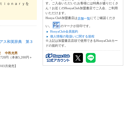
ｔｉｏｎａｒｙを
す。ご入会いただいたお客様には特典が盛りだくさ
ん！お近くのHonyaClub加盟書店でご入会、ご利用
いただけます。
Honya Club加盟書店は
にてご確認くださ
店舗一覧
い。
のマークが目印です。
HonyaClub会員規約
個人情報の取扱いに関する規程
※上記は加盟書店店頭で使用できるHonyaClubカー
アス和英辞典 第３
ドの規約です。
世 中邑光男
720円（本体5,200円＋
2年03月発売】