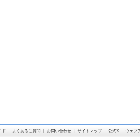
書店【ホンヤクラブ】はお好きな本屋での受け取りで送料無料！新刊予約・通販も。本（書籍）、雑誌、漫画（コミック）な
イド
よくあるご質問
お問い合わせ
サイトマップ
公式X
ウェブ