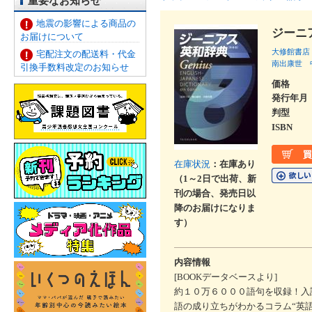
重要なお知らせ
地震の影響による商品の
ジーニ
お届けについて
大修館書店
宅配注文の配送料・代金
南出康世
引換手数料改定のお知らせ
価格
発行年月
判型
ISBN
在庫状況
：在庫あり
（1～2日で出荷、新
刊の場合、発売日以
降のお届けになりま
す）
内容情報
[BOOKデータベースより]
約１０万６０００語句を収録！入
語の成り立ちがわかるコラム“英語