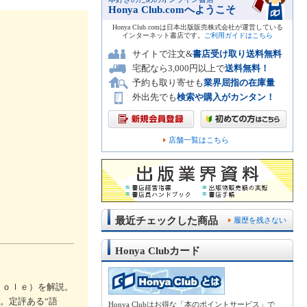
Honya Club.comへようこそ
Honya Club.comは日本出版販売株式会社が運営している
インターネット書店です。
ご利用ガイドはこちら
サイトで注文&
書店受け取り送料無料
宅配なら3,000円以上で
送料無料！
予約も取り寄せも
業界屈指の在庫量
外出先でも
検索や購入がカンタン！
店舗一覧はこちら
最近チェックした商品
履歴を残さない
Honya Clubカード
ｈｏｌｅ）を解説。
。定評ある“語
Honya Clubはお得な「本のポイントサービス」で