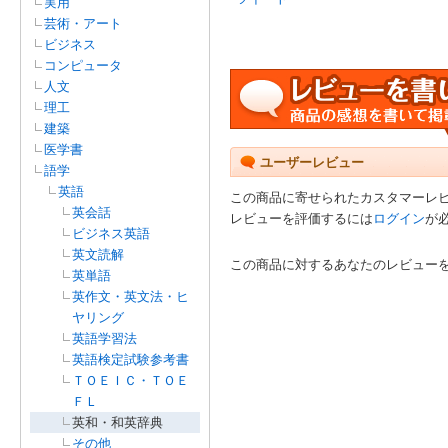
実用
芸術・アート
ビジネス
コンピュータ
人文
理工
建築
医学書
ユーザーレビュー
語学
英語
この商品に寄せられたカスタマーレ
英会話
レビューを評価するには
ログイン
が
ビジネス英語
英文読解
この商品に対するあなたのレビュー
英単語
英作文・英文法・ヒ
ヤリング
英語学習法
英語検定試験参考書
ＴＯＥＩＣ・ＴＯＥ
ＦＬ
英和・和英辞典
その他