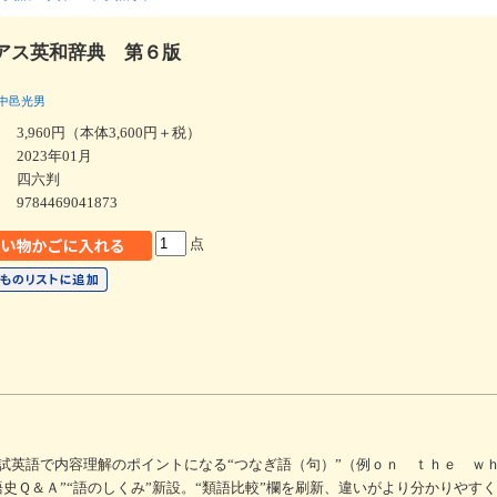
アス英和辞典 第６版
中邑光男
3,960円（本体3,600円＋税）
2023年01月
四六判
9784469041873
点
試英語で内容理解のポイントになる“つなぎ語（句）”（例ｏｎ ｔｈｅ ｗ
史Ｑ＆Ａ”“語のしくみ”新設。“類語比較”欄を刷新、違いがより分かりやすく