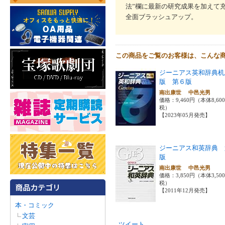
法”欄に最新の研究成果を加えて
全面ブラッシュアップ。
この商品をご覧のお客様は、こんな
ジーニアス英和辞典机
版 第６版
南出康世 中邑光男
価格：9,460円（本体8,60
税）
【2023年05月発売】
ジーニアス和英辞典 
版
南出康世 中邑光男
価格：3,850円（本体3,50
税）
【2011年12月発売】
本・コミック
文芸
ツイート