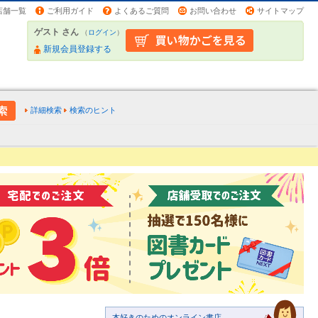
店舗一覧
ご利用ガイド
よくあるご質問
お問い合わせ
サイトマップ
ゲスト さん
（
ログイン
）
新規会員登録する
詳細検索
検索のヒント
本好きのためのオンライン書店