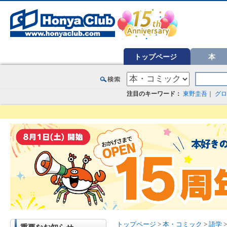
オンライン書店【ホンヤクラブ】はお好きな本屋での受け取りで送料無料！新刊予約・通販も。本（書籍）、雑誌、漫
トップページ
本
注目のキーワード：
東野圭吾
｜
グロ
トップページ
>
本・コミック
>
語学