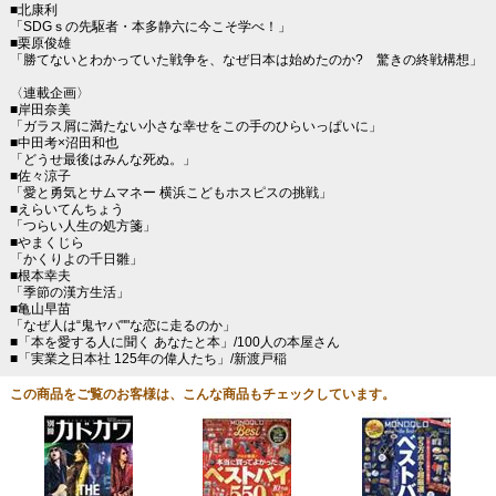
■北康利
「SDGｓの先駆者・本多静六に今こそ学べ！」
■栗原俊雄
「勝てないとわかっていた戦争を、なぜ日本は始めたのか? 驚きの終戦構想」
〈連載企画〉
■岸田奈美
「ガラス屑に満たない小さな幸せをこの手のひらいっぱいに」
■中田考×沼田和也
「どうせ最後はみんな死ぬ。」
■佐々涼子
「愛と勇気とサムマネー 横浜こどもホスピスの挑戦」
■えらいてんちょう
「つらい人生の処方箋」
■やまくじら
「かくりよの千日雛」
■根本幸夫
「季節の漢方生活」
■亀山早苗
「なぜ人は“鬼ヤバ""な恋に走るのか」
■「本を愛する人に聞く あなたと本」/100人の本屋さん
■「実業之日本社 125年の偉人たち」/新渡戸稲
この商品をご覧のお客様は、こんな商品もチェックしています。