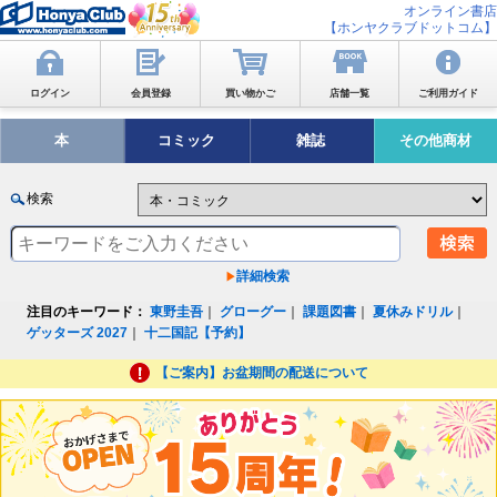
オンライン書店
【ホンヤクラブドットコム】
ログイン
会員登録
買い物かご
店舗一覧
ご利用ガイド
本
コミック
雑誌
その他商材
検索
詳細検索
注目のキーワード：
東野圭吾
｜
グローグー
｜
課題図書
｜
夏休みドリル
｜
ゲッターズ 2027
｜
十二国記【予約】
【ご案内】お盆期間の配送について