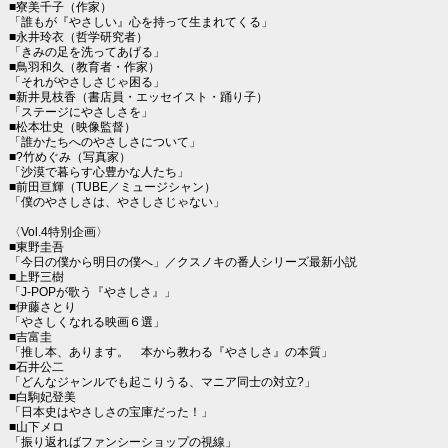
■寮美千子（作家）
「誰もが『やさしい』心を持って生まれてくる」
■永井玲衣（哲学研究者）
「きみの足を洗ってあげる」
■鳥羽和久（教育者・作家）
「それがやさしさじゃ困る」
■新井見枝香（書店員・エッセイスト・踊り子）
「ステージにやさしさを」
■松本壮史（映像監督）
「誰かたちへのやさしさについて」
■?竹めぐみ（写真家）
「沙漠で暮らす心豊かな人たち」
■前田亘輝（TUBE／ミュージシャン）
「僕のやさしさは、やさしさじゃない」
〈Vol.4特別企画〉
■東野圭吾
「今日の僕から明日の僕へ」／クスノキの番人シリーズ最新小説
■上野三樹
「J-POPが歌う『やさしさ』」
■伊藤さとり
「やさしくなれる映画６選」
■吉富圭
「推し本、あります。 本から教わる『やさしさ』の本質」
■石井公二
「どんなジャンルでも起こりうる、マニア同士の対立?」
■白駒妃登美
「日本史はやさしさの宝庫だった！」
■山下メロ
「振り返ればファンシーショップの視線」