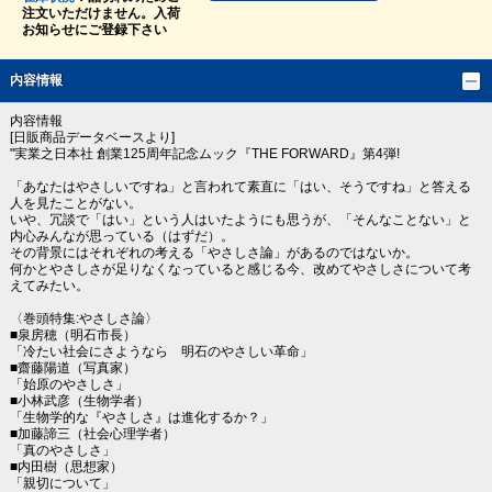
注文いただけません。入荷
お知らせにご登録下さい
内容情報
内容情報
[日販商品データベースより]
"実業之日本社 創業125周年記念ムック『THE FORWARD』第4弾!
「あなたはやさしいですね」と言われて素直に「はい、そうですね」と答える
人を見たことがない。
いや、冗談で「はい」という人はいたようにも思うが、「そんなことない」と
内心みんなが思っている（はずだ）。
その背景にはそれぞれの考える「やさしさ論」があるのではないか。
何かとやさしさが足りなくなっていると感じる今、改めてやさしさについて考
えてみたい。
〈巻頭特集:やさしさ論〉
■泉房穂（明石市長）
「冷たい社会にさようなら 明石のやさしい革命」
■齋藤陽道（写真家）
「始原のやさしさ」
■小林武彦（生物学者）
「生物学的な『やさしさ』は進化するか？」
■加藤諦三（社会心理学者）
「真のやさしさ」
■内田樹（思想家）
「親切について」