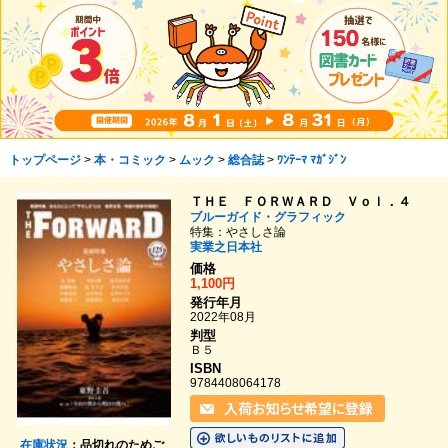
トップページ
>
本・コミック
>
ムック
>
総合誌
>
ﾜﾝﾃｰﾏ ﾏｶﾞｼﾞﾝ
ＴＨＥ ＦＯＲＷＡＲＤ Ｖｏｌ．４
ブルーガイド・グラフィック
特集：やさしさ論
実業之日本社
価格
1,100円
発行年月
2022年08月
判型
Ｂ５
ISBN
9784408064178
在庫状況
：品切れのためご