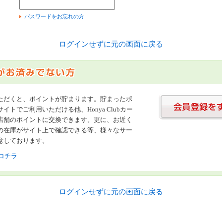
）
パスワードをお忘れの方
ログインせずに元の画面に戻る
ただくと、ポイントが貯まります。貯まったポ
イトでご利用いただける他、Honya Clubカー
店舗のポイントに交換できます。更に、お近く
の在庫がサイト上で確認できる等、様々なサー
意しております。
コチラ
ログインせずに元の画面に戻る
書店【ホンヤクラブ】はお好きな本屋での受け取りで送料無料！新刊予約・通販も。本（書籍）、雑誌、漫画（コミック）な