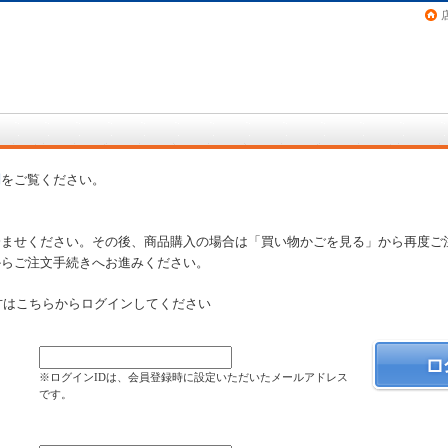
画（コミック）など在庫も充実
問
をご覧ください。
済ませください。その後、商品購入の場合は「買い物かごを見る」から再度ご
からご注文手続きへお進みください。
方はこちらからログインしてください
）
※ログインIDは、会員登録時に設定いただいたメールアドレス
です。