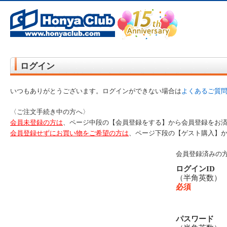
オンライン書店【ホンヤクラブ】はお好きな本屋での受け取りで送料無料！新刊予約・通販も。本（書籍）、雑誌、漫
ログイン
いつもありがとうございます。ログインができない場合は
よくあるご質
〈ご注文手続き中の方へ〉
会員未登録の方は
、ページ中段の【会員登録をする】から会員登録をお
会員登録せずにお買い物をご希望の方は
、ページ下段の【ゲスト購入】
会員登録済みの
ログインID
（半角英数
必須
パスワード