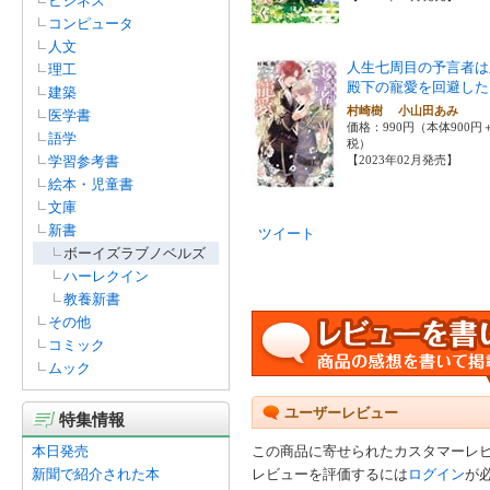
ビジネス
コンピュータ
人文
人生七周目の予言者は
理工
殿下の寵愛を回避した
建築
村崎樹 小山田あみ
医学書
価格：990円（本体900円
語学
税）
学習参考書
【2023年02月発売】
絵本・児童書
文庫
新書
ツイート
ボーイズラブノベルズ
ハーレクイン
教養新書
その他
コミック
ムック
ユーザーレビュー
特集情報
本日発売
この商品に寄せられたカスタマーレ
新聞で紹介された本
レビューを評価するには
ログイン
が