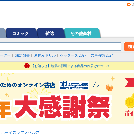
画（コミック）など在庫も充実
コミック
雑誌
その他商材
ーグー
｜
課題図書
｜
夏休みドリル
｜
ゲッターズ 2027
｜
六星占術 2027
【お知らせ】地震の影響による商品のお届けについて
>
ボーイズラブノベルズ