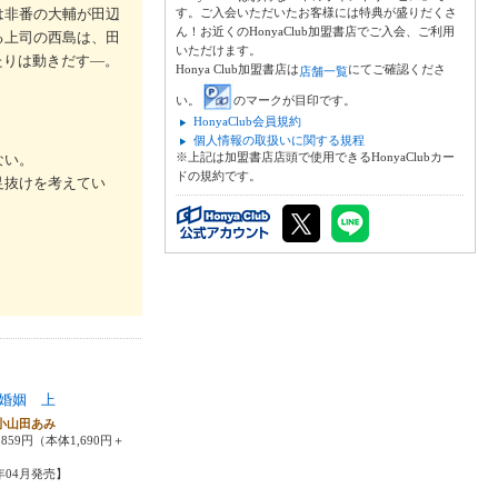
は非番の大輔が田辺
す。ご入会いただいたお客様には特典が盛りだくさ
ん！お近くのHonyaClub加盟書店でご入会、ご利用
る上司の西島は、田
いただけます。
たりは動きだす―。
Honya Club加盟書店は
にてご確認くださ
店舗一覧
い。
のマークが目印です。
HonyaClub会員規約
個人情報の取扱いに関する規程
※上記は加盟書店店頭で使用できるHonyaClubカー
ない。
ドの規約です。
足抜けを考えてい
婚姻 上
小山田あみ
859円（本体1,690円＋
4年04月発売】