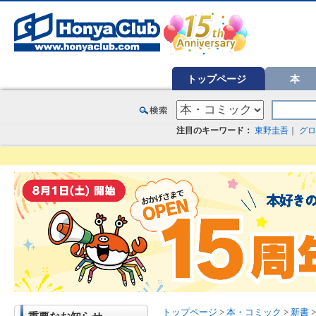
オンライン書店【ホンヤクラブ】はお好きな本屋での受け取りで送料無料！新刊予約・通販も。本（書籍）、雑誌、漫
トップページ
本
注目のキーワード：
東野圭吾
｜
グロ
トップページ
>
本・コミック
>
新書