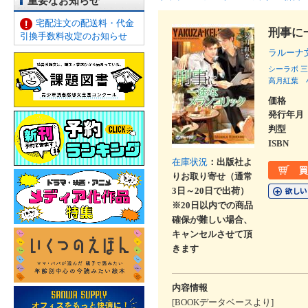
重要なお知らせ
宅配注文の配送料・代金
刑事に
引換手数料改定のお知らせ
ラルー
シーラボ
三
高月紅葉
価格
発行年月
判型
ISBN
在庫状況
：出版社よ
りお取り寄せ（通常
3日～20日で出荷）
※20日以内での商品
確保が難しい場合、
キャンセルさせて頂
きます
内容情報
[BOOKデータベースより]