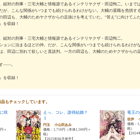
、組対の刑事・三宅大輔と情報源であるインテリヤクザ・田辺恂二。いまで
だが、こんな関係がいつまでも続けられるわけがない。大輔の退職を危惧す
の田辺も、大輔のためヤクザからの足抜けを考えていた。“答え”に向けてふ
』を収録！
、組対の刑事・三宅大輔と情報源であるインテリヤクザ・田辺恂二。
ションに泊まるほどの仲。だが、こんな関係がいつまでも続けられるわけが
は、田辺に別れて欲しいと直談判。一方の田辺も、大輔のためヤクザからの
す――。
』を収録！
商品もチェックしています。
に咲
えっ、コレ、誰得結婚？
竜王の
１
佐伊 
価格：1,
み
円玉 小山田あみ
税）
0円＋
価格：1,716円（本体1,560円＋
【202
税）
【2025年06月発売】