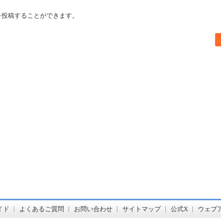
を投稿することができます。
書店【ホンヤクラブ】はお好きな本屋での受け取りで送料無料！新刊予約・通販も。本（書籍）、雑誌、漫画（コミック）な
イド
よくあるご質問
お問い合わせ
サイトマップ
公式X
ウェブ