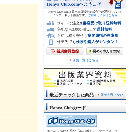
Honya Club.comへようこそ
Honya Club.comは日本出版販売株式会社が運営している
インターネット書店です。
ご利用ガイドはこちら
サイトで注文&
書店受け取り送料無料
宅配なら3,000円以上で
送料無料！
予約も取り寄せも
業界屈指の在庫量
外出先でも
検索や購入がカンタン！
店舗一覧はこちら
最近チェックした商品
履歴を残さない
Honya Clubカード
Honya Clubはお得な「本のポイントサービス」で