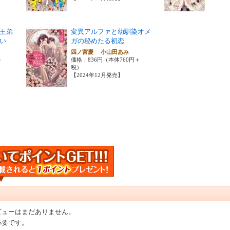
王弟
変異アルファと幼馴染オメ
い
ガの秘めたる初恋
四ノ宮慶 小山田あみ
＋
価格：836円（本体760円＋
税）
【2024年12月発売】
ビューはまだありません。
必要です。