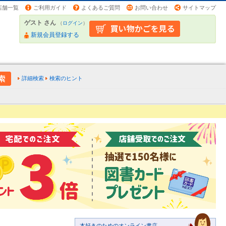
店舗一覧
ご利用ガイド
よくあるご質問
お問い合わせ
サイトマップ
ゲスト さん
（
ログイン
）
新規会員登録する
詳細検索
検索のヒント
本好きのためのオンライン書店