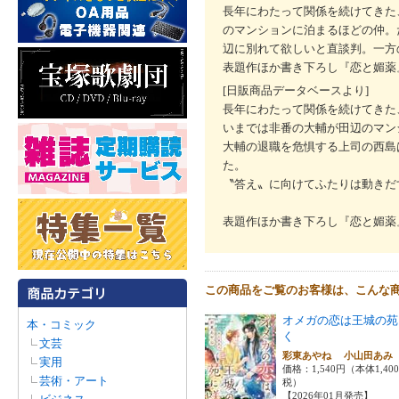
長年にわたって関係を続けてきた
のマンションに泊まるほどの仲。
辺に別れて欲しいと直談判。一方
表題作ほか書き下ろし『恋と媚薬
[日販商品データベースより]
長年にわたって関係を続けてきた
いまでは非番の大輔が田辺のマン
大輔の退職を危惧する上司の西島
た。
〝答え〟に向けてふたりは動きだ
表題作ほか書き下ろし『恋と媚薬
この商品をご覧のお客様は、こんな
オメガの恋は王城の苑
本・コミック
く
文芸
彩東あやね 小山田あ
実用
価格：1,540円（本体1,40
芸術・アート
税）
【2026年01月発売】