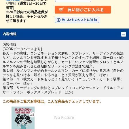
り寄せ（通常3日～20日で
出荷）
※20日以内での商品確保が
難しい場合、キャンセルさ
せて頂きます
内容情報
内容情報
[BOOKデータベースより]
各カードの意味、コンビネーションの解釈、スプレッド、リーディングの技法
など、ルノルマンを実践する上で知りたいことのすべてを網羅。ヨーロッパの
ルノルマンの伝統を踏襲しながらも、カード占いファン待望のタロットとルノ
ルマンを組み合わせた画期的なリーディング方法まで紹介。
第１部 ルノルマンを始める―ルノルマン・カードに取りかかる方法（自分の
デッキを見つける；最初にやるべきこと；質問が答えを導く ほか）
第２部 ３６枚のカードをもっとよく見ていく（ニュアンス・カード；騎手；
クローバー ほか）
第３部 リーディングの技法とスプレッド（コンビネーション・ドリル；アン
サー・ライン；ボックス・スプレッド ほか）
この商品をご覧のお客様は、こんな商品もチェックしています。