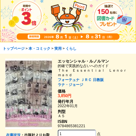
トップページ
>
本・コミック
>
実用
>
くらし
エッセンシャル・ルノルマン
的確で実践的な占いへのガイド
Ｔｈｅ Ｅｓｓｅｎｔｉａｌ Ｌｅｎｏｒ
ｍａｎｄ
フォーテュナ
ＪＲＣ
日教販
ラナ・ジョージ
価格
3,850円
発行年月
2022年01月
判型
Ａ５
ISBN
9784865381221
点
在庫状況
：出版社よりお取