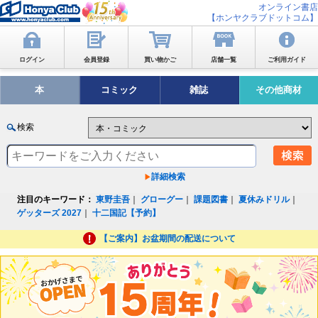
オンライン書店
【ホンヤクラブドットコム】
ログイン
会員登録
買い物かご
店舗一覧
ご利用ガイド
本
コミック
雑誌
その他商材
検索
詳細検索
注目のキーワード：
東野圭吾
｜
グローグー
｜
課題図書
｜
夏休みドリル
｜
ゲッターズ 2027
｜
十二国記【予約】
【ご案内】お盆期間の配送について