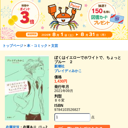
トップページ
>
本・コミック
>
文芸
ぼくはイエローでホワイトで、ちょっと
ブルー ２
新潮社
ブレイディみかこ
価格
1,430円
発行年月
2021年09月
判型
Ｂ６変
ISBN
9784103526827
点
在庫状況
：在庫あり（1～2