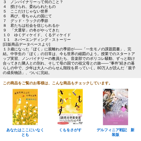
３ ノンバイナリーって何のこと？
４ 授けられ、委ねられたもの
５ ここだけじゃない世界
６ 再び、母ちゃんの国にて
７ グッド・ラックの季節
８ 君たちは社会を信じられるか
９ 「大選挙」の冬がやってきた
１０ ゆくディケイド、くるディケイド
１１ ネバーエンディング・ストーリー
[日販商品データベースより]
１３歳になった「ぼく」に親離れの季節が――「一生モノの課題図書」、完
結。中学生の「ぼく」の日常は、今も世界の縮図のよう。授業でのスタートア
ップ実習、ノンバイナリーの教員たち、音楽部でのポリコレ騒動、ずっと助け
合ってきた隣人との別れ、そして母の国での祖父母との旅―― “事件”続きの暮
らしの中で、少年は大人へのらせん階段を昇っていく。80万人が読んだ「親子
の成長物語」、ついに完結。
この商品をご覧のお客様は、こんな商品もチェックしています。
あなたはここにいなく
くもをさがす
デルフィニア戦記 新
とも
装版