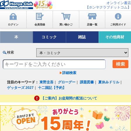
オンライン書店
【ホンヤクラブドットコム】
ログイン
会員登録
買い物かご
店舗一覧
ご利用ガイド
本
コミック
雑誌
その他商材
検索
詳細検索
注目のキーワード：
東野圭吾
｜
グローグー
｜
課題図書
｜
夏休みドリル
｜
ゲッターズ 2027
｜
十二国記【予約】
【ご案内】お盆期間の配送について