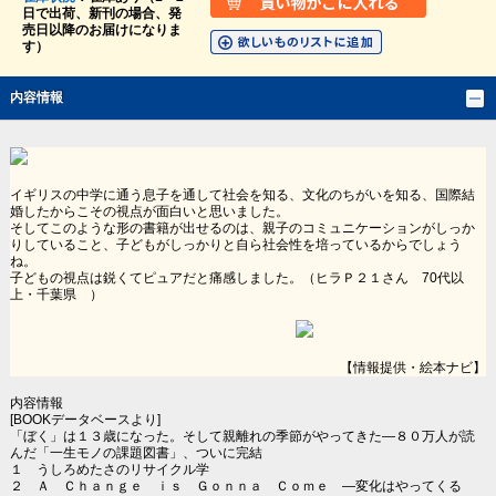
日で出荷、新刊の場合、発
売日以降のお届けになりま
す）
内容情報
イギリスの中学に通う息子を通して社会を知る、文化のちがいを知る、国際結
婚したからこその視点が面白いと思いました。
そしてこのような形の書籍が出せるのは、親子のコミュニケーションがしっか
りしていること、子どもがしっかりと自ら社会性を培っているからでしょう
ね。
子どもの視点は鋭くてピュアだと痛感しました。（ヒラＰ２１さん 70代以
上・千葉県 ）
【情報提供・絵本ナビ】
内容情報
[BOOKデータベースより]
「ぼく」は１３歳になった。そして親離れの季節がやってきた―８０万人が読
んだ「一生モノの課題図書」、ついに完結
１ うしろめたさのリサイクル学
２ Ａ Ｃｈａｎｇｅ ｉｓ Ｇｏｎｎａ Ｃｏｍｅ ―変化はやってくる