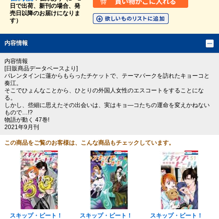
日で出荷、新刊の場合、発
売日以降のお届けになりま
す）
内容情報
内容情報
[日販商品データベースより]
バレンタインに蓮からもらったチケットで、テーマパークを訪れたキョーコと
奏江。
そこでひょんなことから、ひとりの外国人女性のエスコートをすることにな
る。
しかし、些細に思えたその出会いは、実はキョ―コたちの運命を変えかねない
もので…!?
物語が動く 47巻!
2021年9月刊
この商品をご覧のお客様は、こんな商品もチェックしています。
スキップ・ビート！
スキップ・ビート！
スキップ・ビート！