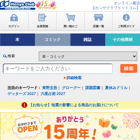
オンライン書店
【ホンヤクラブドットコム】
ログイン
会員登録
買い物かご
店舗一覧
ご利用ガイド
本
コミック
雑誌
その他商材
検索
詳細検索
注目のキーワード：
東野圭吾
｜
グローグー
｜
課題図書
｜
夏休みドリル
｜
ゲッターズ 2027
｜
六星占術 2027
【お知らせ】地震の影響による商品のお届けについて