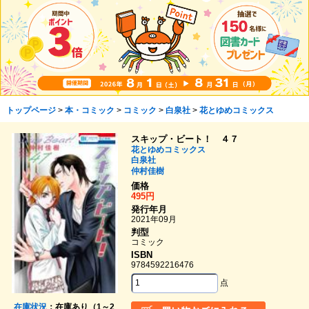
トップページ
>
本・コミック
>
コミック
>
白泉社
>
花とゆめコミックス
スキップ・ビート！ ４７
花とゆめコミックス
白泉社
仲村佳樹
価格
495円
発行年月
2021年09月
判型
コミック
ISBN
9784592216476
点
在庫状況
：在庫あり（1～2