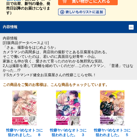
日で出荷、新刊の場合、発
売日以降のお届けになりま
す）
内容情報
内容情報
[日販商品データベースより]
「さぁ、撮影会をはじめようか」
カメラマンの高間多は、商店街の撮影でとある豆腐屋を訪れる。
そこで働いていたのは、若いのに真面目な好青年・小山。
家族とも仲が良く、愛されて育ったのがわかる無邪気な笑顔。
2人は撮影を通して距離を縮めていくのだが…このカメラマン、「普通」ではな
かった…!?
ドSカメラマン×ド健全お豆腐屋さんの性癖こじらせBL！
この商品をご覧のお客様は、こんな商品もチェックしています。
性癖ヤバめなオトコに
性癖ヤバめなオトコに
性癖ヤバめなオトコに
狙われました。 ８
狙われました。 ３
狙われました。 ５