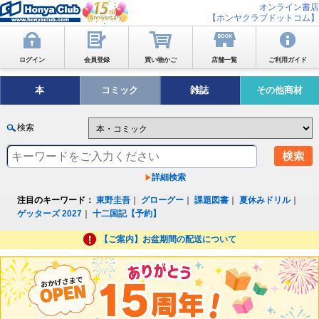
オンライン書店
【ホンヤクラブドットコム】
ログイン
会員登録
買い物かご
店舗一覧
ご利用ガイド
本
コミック
雑誌
その他商材
検索
詳細検索
注目のキーワード：
東野圭吾
｜
グローグー
｜
課題図書
｜
夏休みドリル
｜
ゲッターズ 2027
｜
十二国記【予約】
【ご案内】お盆期間の配送について