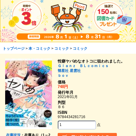
トップページ
>
本・コミック
>
コミック
>
コミック
性癖ヤバめなオトコに狙われました。
Ｇｌａｎｚ ＢＬｃｏｍｉｃｓ
彗星社
星雲社
ｂｏｖ
価格
748円
発行年月
2021年01月
判型
Ｂ６
ISBN
9784434281716
点
在庫状況
：在庫あり（1～2