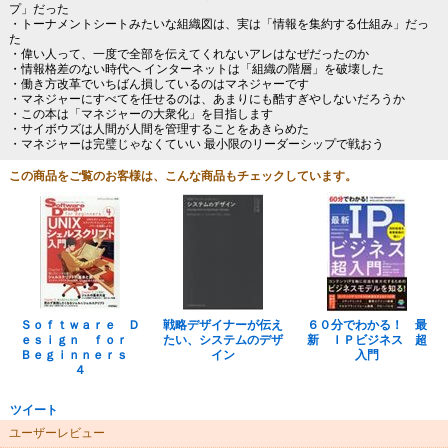
プ」だった
・トーナメントシートみたいな組織図は、実は「情報を集約する仕組み」だっ
た
・偉い人って、一度で全部を伝えてくれないアレはなぜだったのか
・情報格差のない時代へ インターネットは「組織の階層」を破壊した
・働き方改革でいちばん損しているのはマネジャーです
・マネジャーにすべてを任せるのは、あまりにも酷すぎやしないだろうか
・この本は「マネジャーの大衆化」を目指します
・サイボウズは人間が人間を管理することをあきらめた
・マネジャーは完璧じゃなくていい 最小限のリーダーシップで戦おう
この商品をご覧のお客様は、こんな商品もチェックしています。
Ｓｏｆｔｗａｒｅ Ｄ
戦略デザイナーが伝え
６０分でわかる！ 最
ｅｓｉｇｎ ｆｏｒ
たい、システムのデザ
新 ＩＰビジネス 超
Ｂｅｇｉｎｎｅｒｓ
イン
入門
４
ツイート
ユーザーレビュー