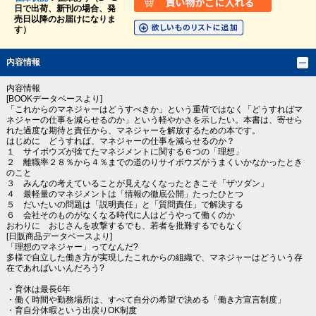
日で出荷、新刊の場合、発
売日以降のお届けになりま
す）
内容情報
内容情報
[BOOKデータベースより]
「これからのマネジャーはどうすべきか」という重荷ではなく「どうすればマ
ネジャーの仕事を減らせるのか」という軽やかさを示したい。本書は、寄せら
れた過度な期待と責任から、マネジャーを解放するための本です。
はじめに どうすれば、マネジャーの仕事を減らせるのか？
１ サイボウズが捨てたマネジメントに関する６つの「理想」
２ 離職率２８％から４％までの道のりサイボウズがうまくいかなかったとき
のこと
３ みんなの考えていることが見えなくなったときこそ「ザツダン」
４ 最軽量のマネジメントは「情報の徹底公開」たったひとつ
５ だいたいの問題は「説明責任」と「質問責任」で解決する
６ 会社そのものがなくなる時代に人はどうやって働くのか
おわりに おじさんを攻撃するでも、若者を批難するでもなく
[日販商品データベースより]
「理想のマネジャー」ってなんだ?
多様で自立した働き方が実現したこれからの組織で、マネジャーはどういう存
在であればいいんだろう?
・育休は最長6年
・働く時間や勤務場所は、すべて自分の希望で決める「働き方宣言制度」
・育自分休暇という出戻りOK制度