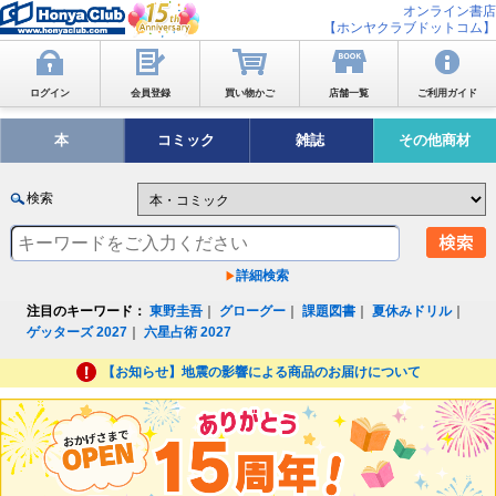
オンライン書店
【ホンヤクラブドットコム】
ログイン
会員登録
買い物かご
店舗一覧
ご利用ガイド
本
コミック
雑誌
その他商材
検索
詳細検索
注目のキーワード：
東野圭吾
｜
グローグー
｜
課題図書
｜
夏休みドリル
｜
ゲッターズ 2027
｜
六星占術 2027
【お知らせ】地震の影響による商品のお届けについて