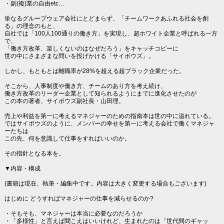
・副(複)業の自由etc…
単なるグループウェア会社にとどまらず、「チームワークあふれる社会を創
る」の理念のもと、
自社では「100人100通りの働き方」を実現し、超ホワイト企業と呼ばれる一方
で、
「働き方改革、楽しくないのはなぜだろう」をキャッチコピーに
世の中にさまざまな問いを投げかける「サイボウズ」。
しかし、もともとは離職率が28%を超える超ブラック企業だった。
そこから、人事制度や働き方、チームのあり方を考え続け、
働き方改革のリーダー企業として知られるようにまでに進化させたのが
この本の著者、サイボウズ副社長・山田理。
売上や利益を第一に考えるマネジャーのための指南本は世の中に溢れている。
ではサイボウズのように、メンバーの幸せを第一に考える会社で働くマネジャ
ーたちは
この先、何を意識して仕事をすればいいのか。
その指針となる本を。
▼内容・構成
(書籍は現在、執筆・編集中です。内容は大きく変更する場合もございます)
はじめに どうすればマネジャーの仕事を減らせるのか?
・そもそも、マネジャーは本当に必要なのだろうか
・「多様性」と言えば聞こえはいいけれど、生まれたのは「世代間のギャッ