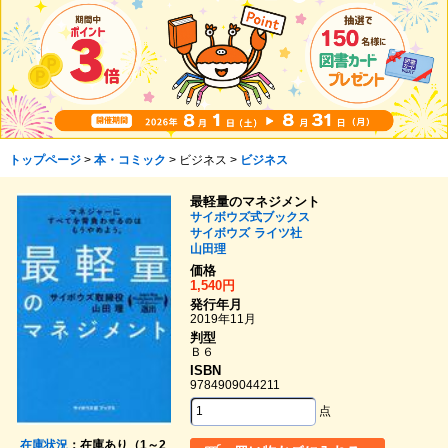
トップページ
>
本・コミック
> ビジネス >
ビジネス
最軽量のマネジメント
サイボウズ式ブックス
サイボウズ
ライツ社
山田理
価格
1,540円
発行年月
2019年11月
判型
Ｂ６
ISBN
9784909044211
点
在庫状況
：在庫あり（1～2