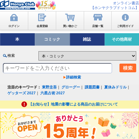
オンライン書店
【ホンヤクラブドットコム】
ログイン
会員登録
買い物かご
店舗一覧
ご利用ガイド
本
コミック
雑誌
その他商材
検索
詳細検索
注目のキーワード：
東野圭吾
｜
グローグー
｜
課題図書
｜
夏休みドリル
｜
ゲッターズ 2027
｜
六星占術 2027
【お知らせ】地震の影響による商品のお届けについて