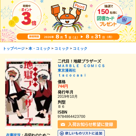
トップページ
>
本・コミック
>
コミック
>
コミック
二代目！地獄ブラザーズ
ＭＡＲＢＬＥ ＣＯＭＩＣＳ
東京漫画社
ｔａｃｏｃａｓｉ
価格
744円
発行年月
2019年10月
判型
Ｂ６
ISBN
9784864423700
在庫状況
：品切れのためご