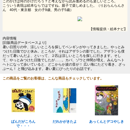
このかげは何のかげだろう？と考えながら読み進めるのも楽しいところ。
こういう表現は絵本ならではですね。親子で楽しめました。（りおらんらんさ
ん 40代・東京都 女の子9歳、男の子5歳）
【情報提供・絵本ナビ】
内容情報
[日販商品データベースより]
暑い日照りの中、涼しいところを探してペンギンがやってきました。やっとみ
つけた日陰でひと休み。ところが、それはアザラシの影でした。アザラシも僕
だって暑いんだよ、といって、２匹は涼しいところを探しに行きます。そし
て、やっとみつけた日陰でしたが……。カバ、ゾウと仲間が増え、みんなヘト
ヘトになって歩いていると、どこからか波の音が！ 広い海にたどり着き、ざっ
ぶーん！ と飛び込みます。暑い夏にぴったりのお話です。
この商品をご覧のお客様は、こんな商品もチェックしています。
ぱんだがころん
だれかがきたよ
あっくんとデコやしき
で・・・