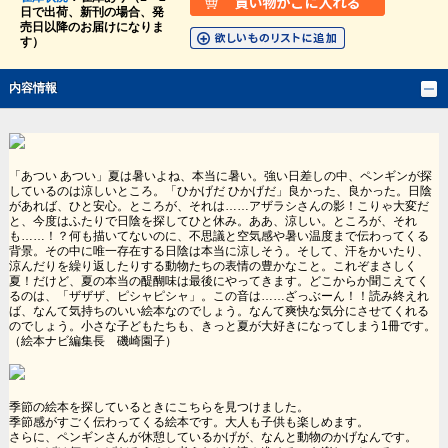
日で出荷、新刊の場合、発
売日以降のお届けになりま
す）
内容情報
「あつい あつい」夏は暑いよね、本当に暑い。強い日差しの中、ペンギンが探
しているのは涼しいところ。「ひかげだ ひかげだ」良かった、良かった。日陰
があれば、ひと安心。ところが、それは……アザラシさんの影！こりゃ大変だ
と、今度はふたりで日陰を探してひと休み。ああ、涼しい。ところが、それ
も……！？何も描いてないのに、不思議と空気感や暑い温度まで伝わってくる
背景。その中に唯一存在する日陰は本当に涼しそう。そして、汗をかいたり、
涼んだりを繰り返したりする動物たちの表情の豊かなこと。これぞまさしく
夏！だけど、夏の本当の醍醐味は最後にやってきます。どこからか聞こえてく
るのは、「ザザザ、ピシャピシャ」。この音は……ざっぶーん！！読み終えれ
ば、なんて気持ちのいい絵本なのでしょう。なんて爽快な気分にさせてくれる
のでしょう。小さな子どもたちも、きっと夏が大好きになってしまう1冊です。
（絵本ナビ編集長 磯崎園子）
季節の絵本を探しているときにこちらを見つけました。
季節感がすごく伝わってくる絵本です。大人も子供も楽しめます。
さらに、ペンギンさんが休憩しているかげが、なんと動物のかげなんです。