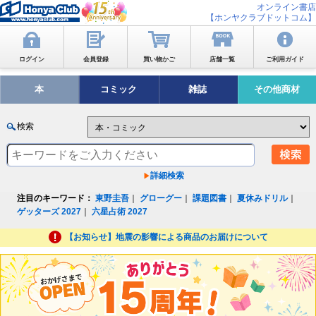
オンライン書店
【ホンヤクラブドットコム】
ログイン
会員登録
買い物かご
店舗一覧
ご利用ガイド
本
コミック
雑誌
その他商材
検索
詳細検索
注目のキーワード：
東野圭吾
｜
グローグー
｜
課題図書
｜
夏休みドリル
｜
ゲッターズ 2027
｜
六星占術 2027
【お知らせ】地震の影響による商品のお届けについて