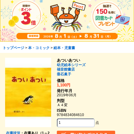
トップページ
>
本・コミック
>
絵本・児童書
あついあつい
幼児絵本シリーズ
福音館書店
垂石眞子
価格
1,100円
発行年月
2019年06月
判型
Ａ４変
ISBN
9784834084610
点
在庫状況
：在庫あり（1～2