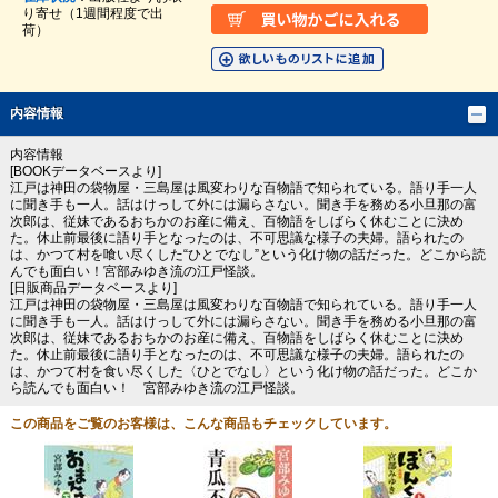
り寄せ（1週間程度で出
荷）
内容情報
内容情報
[BOOKデータベースより]
江戸は神田の袋物屋・三島屋は風変わりな百物語で知られている。語り手一人
に聞き手も一人。話はけっして外には漏らさない。聞き手を務める小旦那の富
次郎は、従妹であるおちかのお産に備え、百物語をしばらく休むことに決め
た。休止前最後に語り手となったのは、不可思議な様子の夫婦。語られたの
は、かつて村を喰い尽くした“ひとでなし”という化け物の話だった。どこから読
んでも面白い！宮部みゆき流の江戸怪談。
[日販商品データベースより]
江戸は神田の袋物屋・三島屋は風変わりな百物語で知られている。語り手一人
に聞き手も一人。話はけっして外には漏らさない。聞き手を務める小旦那の富
次郎は、従妹であるおちかのお産に備え、百物語をしばらく休むことに決め
た。休止前最後に語り手となったのは、不可思議な様子の夫婦。語られたの
は、かつて村を食い尽くした〈ひとでなし〉という化け物の話だった。どこか
ら読んでも面白い！ 宮部みゆき流の江戸怪談。
この商品をご覧のお客様は、こんな商品もチェックしています。