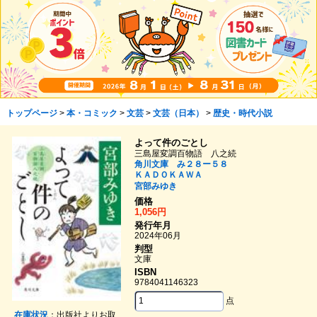
トップページ
>
本・コミック
>
文芸
>
文芸（日本）
>
歴史・時代小説
よって件のごとし
三島屋変調百物語 八之続
角川文庫 み２８ー５８
ＫＡＤＯＫＡＷＡ
宮部みゆき
価格
1,056円
発行年月
2024年06月
判型
文庫
ISBN
9784041146323
点
在庫状況
：出版社よりお取