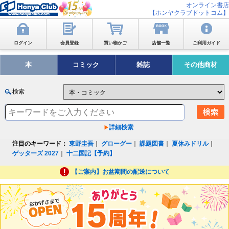
オンライン書店
【ホンヤクラブドットコム】
ログイン
会員登録
買い物かご
店舗一覧
ご利用ガイド
本
コミック
雑誌
その他商材
検索
詳細検索
注目のキーワード：
東野圭吾
｜
グローグー
｜
課題図書
｜
夏休みドリル
｜
ゲッターズ 2027
｜
十二国記【予約】
【ご案内】お盆期間の配送について