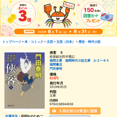
トップページ
>
本・コミック
>
文芸
>
文芸（日本）
>
歴史・時代小説
侠客 ５
拵屋銀次郎半畳記
徳間文庫 徳間時代小説文庫 か２ー８５
徳間書店
門田泰明
価格
814円
発行年月
2019年05月
判型
文庫
ISBN
9784198944636
在庫状況
：品切れのためご