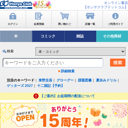
オンライン書店
【ホンヤクラブドットコム】
ログイン
会員登録
買い物かご
店舗一覧
ご利用ガイド
本
コミック
雑誌
その他商材
検索
詳細検索
注目のキーワード：
東野圭吾
｜
グローグー
｜
課題図書
｜
夏休みドリル
｜
ゲッターズ 2027
｜
十二国記【予約】
【ご案内】お盆期間の配送について