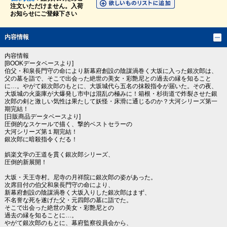
注文いただけません。入荷
お知らせにご登録下さい
内容情報
内容情報
[BOOKデータベースより]
伯父・和泉長門守の命により新幕府創設の陰謀渦巻く大坂に入った銀次郎は、
父の墓を詣で、そこで出会った絶世の美女・彩艶尼との過去の縁を知ること
に…。やがて銀次郎のもとに、大坂城代ら五名の抹殺指令が届いた。その夜、
大坂城の火薬庫が大爆発し市中は混乱の極みに！箱根・杉街道で炸裂させた銀
次郎の剣と激しい気性は果たして妖怪・床滑に通じるのか？大河シリーズ第一
期完結！
[日販商品データベースより]
圧倒的なスケールで描く、撃的ベストセラーの
大河シリーズ第１期完結！
銀次郎に暗殺指令くだる！
娯楽文学の王道を貫く銀次郎シリーズ、
圧倒的新展開！
大坂・天王寺村。尼寺の月祥院に銀次郎の姿があった。
次席目付の伯父和泉長門守の命により、
新幕府創設の陰謀渦巻く大坂入りした銀次郎はまず、
不名誉な死を遂げた父・元四郎の墓に詣でた。
そこで出会った絶世の美女・彩艶尼との
過去の縁を知ることに…。
やがて銀次郎のもとに、幕府監察役員会から、