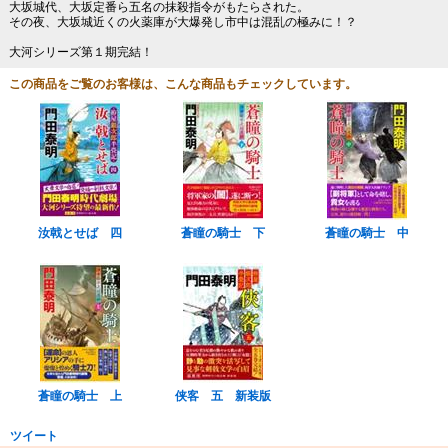
大坂城代、大坂定番ら五名の抹殺指令がもたらされた。
その夜、大坂城近くの火薬庫が大爆発し市中は混乱の極みに！？
大河シリーズ第１期完結！
この商品をご覧のお客様は、こんな商品もチェックしています。
汝戟とせば 四
蒼瞳の騎士 下
蒼瞳の騎士 中
蒼瞳の騎士 上
侠客 五 新装版
ツイート