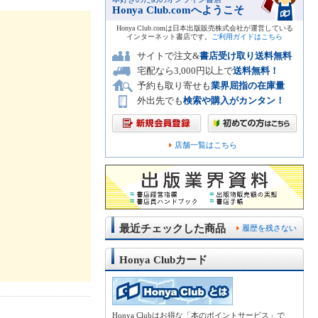
Honya Club.comへようこそ
Honya Club.comは日本出版販売株式会社が運営している
インターネット書店です。
ご利用ガイドはこちら
サイトで注文&
書店受け取り送料無料
宅配なら3,000円以上で
送料無料！
予約も取り寄せも
業界屈指の在庫量
外出先でも
検索や購入がカンタン！
店舗一覧はこちら
最近チェックした商品
履歴を残さない
Honya Clubカード
Honya Clubはお得な「本のポイントサービス」で