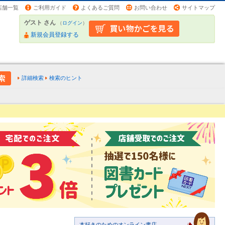
店舗一覧
ご利用ガイド
よくあるご質問
お問い合わせ
サイトマップ
ゲスト さん
（
ログイン
）
新規会員登録する
詳細検索
検索のヒント
本好きのためのオンライン書店