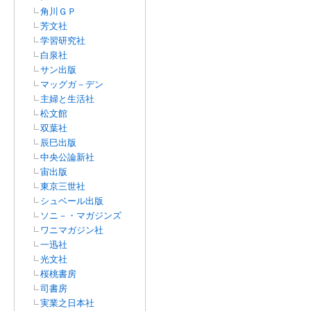
角川ＧＰ
芳文社
学習研究社
白泉社
サン出版
マッグガ－デン
主婦と生活社
松文館
双葉社
辰巳出版
中央公論新社
宙出版
東京三世社
シュベール出版
ソニ－・マガジンズ
ワニマガジン社
一迅社
光文社
桜桃書房
司書房
実業之日本社