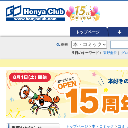
オンライン書店【ホンヤクラブ】はお好きな本屋での受け取りで送料無料！新刊予約・通販も。本（書籍）、雑誌、漫
トップページ
本
注目のキーワード：
東野圭吾
｜
グロ
トップページ
>
本・コミック
>
コミ