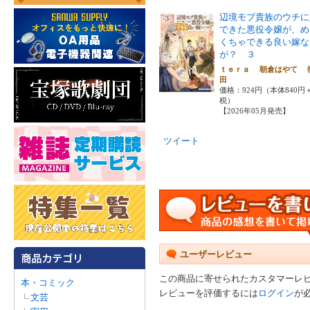
辺境モブ貴族のウチに
できた悪役令嬢が、め
くちゃできる良い嫁な
が？ ３
ｔｅｒａ 朝倉はやて 
田
価格：924円（本体840円
税）
【2026年05月発売】
ツイート
ユーザーレビュー
この商品に寄せられたカスタマーレ
本・コミック
レビューを評価するには
ログイン
が
文芸