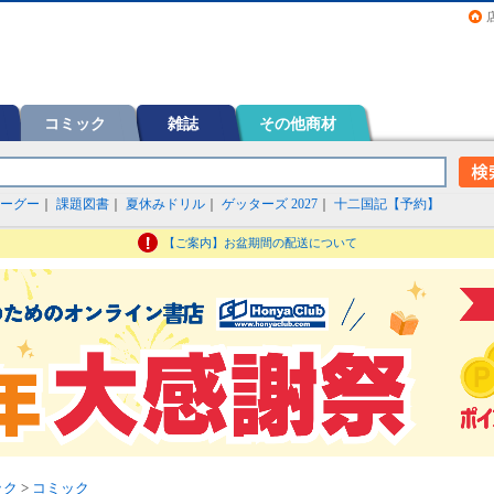
画（コミック）など在庫も充実
コミック
雑誌
その他商材
ーグー
｜
課題図書
｜
夏休みドリル
｜
ゲッターズ 2027
｜
十二国記【予約】
【ご案内】お盆期間の配送について
ック
>
コミック