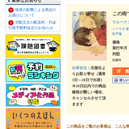
重要なお知らせ
地震の影響による商品の
この街
お届けについて
ラルーナ
宅配注文の配送料・代金
引換手数料改定のお知らせ
シーラボ
星
松平徹
価格
発行年月
判型
ISBN
在庫状況
：出版社よ
りお取り寄せ（通常
3日～20日で出荷）
※20日以内での商品
確保が難しい場合、
キャンセルさせて頂
きます
この商品をご覧のお客様は、こんな