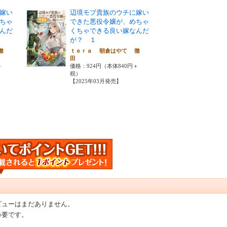
嫁い
辺境モブ貴族のウチに嫁い
ちゃ
できた悪役令嬢が、めちゃ
んだ
くちゃできる良い嫁なんだ
が？ １
徹
ｔｅｒａ 朝倉はやて 徹
田
＋
価格：924円（本体840円＋
税）
【2025年03月発売】
ビューはまだありません。
必要です。