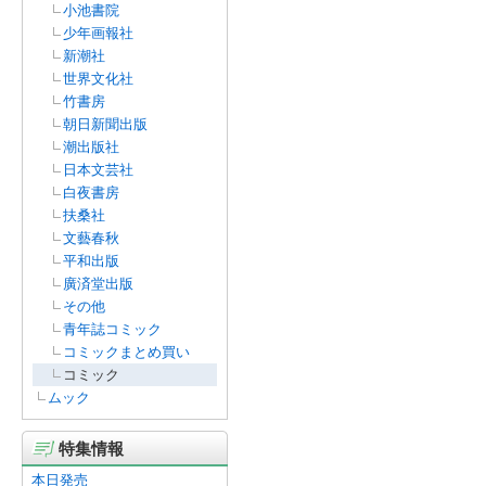
小池書院
少年画報社
新潮社
世界文化社
竹書房
朝日新聞出版
潮出版社
日本文芸社
白夜書房
扶桑社
文藝春秋
平和出版
廣済堂出版
その他
青年誌コミック
コミックまとめ買い
コミック
ムック
特集情報
本日発売