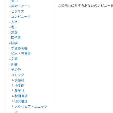
実用
この商品に対するあなたのレビュー
芸術・アート
ビジネス
コンピュータ
人文
理工
建築
医学書
語学
学習参考書
絵本・児童書
文庫
新書
その他
コミック
講談社
小学館
集英社
秋田書店
徳間書店
スクウェア・エニック
ス