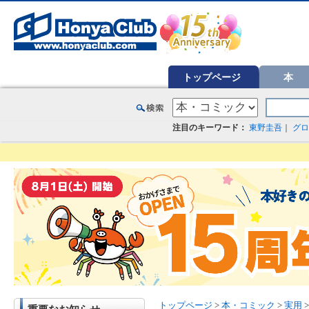
オンライン書店【ホンヤクラブ】はお好きな本屋での受け取りで送料無料！新刊予約・通販も。本（書籍）、雑誌、漫
トップページ
本
注目のキーワード：
東野圭吾
｜
グロ
トップページ
>
本・コミック
>
実用