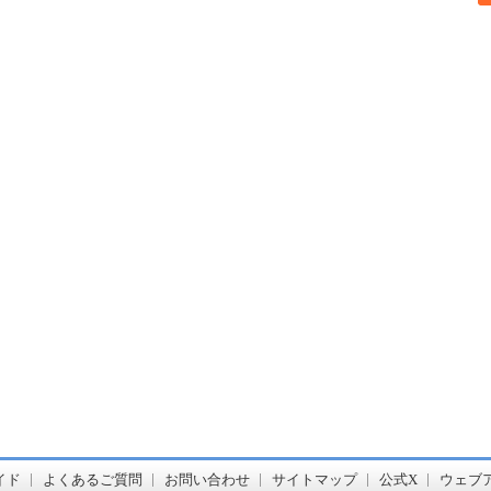
書店【ホンヤクラブ】はお好きな本屋での受け取りで送料無料！新刊予約・通販も。本（書籍）、雑誌、漫画（コミック）な
イド
よくあるご質問
お問い合わせ
サイトマップ
公式X
ウェブ