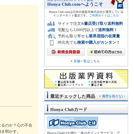
Honya Club.comへようこそ
Honya Club.comは日本出版販売株式会社が運営している
インターネット書店です。
ご利用ガイドはこちら
サイトで注文&
書店受け取り送料無料
宅配なら3,000円以上で
送料無料！
予約も取り寄せも
業界屈指の在庫量
外出先でも
検索や購入がカンタン！
店舗一覧はこちら
最近チェックした商品
履歴を残さない
Honya Clubカード
なるのか？心の不合
解き明かす。
Honya Clubはお得な「本のポイントサービス」で