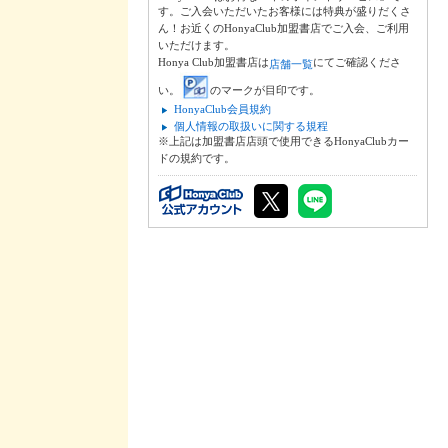
す。ご入会いただいたお客様には特典が盛りだくさ
ん！お近くのHonyaClub加盟書店でご入会、ご利用
いただけます。
Honya Club加盟書店は
にてご確認くださ
店舗一覧
い。
のマークが目印です。
HonyaClub会員規約
個人情報の取扱いに関する規程
※上記は加盟書店店頭で使用できるHonyaClubカー
ドの規約です。