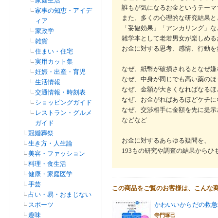
家庭生活
誰もが気になるお金というテーマ
家事の知恵・アイデ
また、多くの心理的な研究結果と
ィア
「妥協効果」「アンカリング」な
家政学
雑学本として老若男女が楽しめる
雑貨
お金に対する思考、感情、行動を
住まい・住宅
実用カット集
なぜ、紙幣が破損されるとなぜ嫌
妊娠・出産・育児
なぜ、中身が同じでも高い薬のほ
生活情報
なぜ、金額が大きくなればなるほ
交通情報・時刻表
なぜ、お金がればあるほどケチに
ショッピングガイド
なぜ、交渉相手に金額を先に提示
レストラン・グルメ
などなど
ガイド
冠婚葬祭
お金に対するあらゆる疑問を、
生き方・人生論
193もの研究や調査の結果からひ
美容・ファッション
料理・食生活
健康・家庭医学
手芸
この商品をご覧のお客様は、こんな
占い・易・おまじない
スポーツ
かわいいからだの救急
趣味
寺門琢己