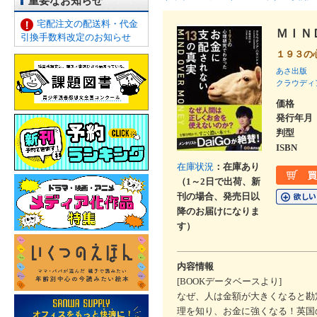
重要なお知らせ
宅配注文の配送料・代金
ＭＩＮ
引換手数料改定のお知らせ
１９３の
あさ出版
クラウディ
価格
発行年月
判型
ISBN
在庫状況
：在庫あり
（1～2日で出荷、新
刊の場合、発売日以
降のお届けになりま
す）
内容情報
[BOOKデータベースより]
なぜ、人は金額が大きくなると勘
理を知り、お金に強くなる！英国