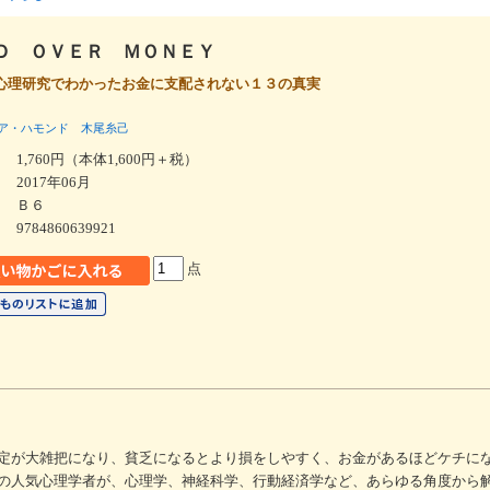
Ｄ ＯＶＥＲ ＭＯＮＥＹ
心理研究でわかったお金に支配されない１３の真実
ア・ハモンド
木尾糸己
1,760円（本体1,600円＋税）
2017年06月
Ｂ６
9784860639921
点
定が大雑把になり、貧乏になるとより損をしやすく、お金があるほどケチに
の人気心理学者が、心理学、神経科学、行動経済学など、あらゆる角度から