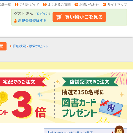
店舗一覧
ご利用ガイド
よくあるご質問
お問い合わせ
サイトマップ
ゲスト さん
（
ログイン
）
新規会員登録する
詳細検索
検索のヒント
本好きのためのオンライン書店