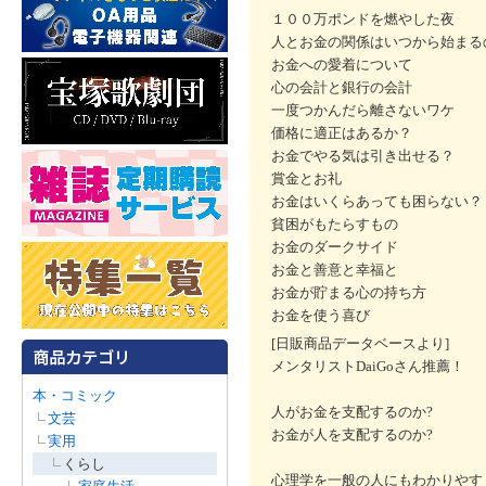
１００万ポンドを燃やした夜
人とお金の関係はいつから始まる
お金への愛着について
心の会計と銀行の会計
一度つかんだら離さないワケ
価格に適正はあるか？
お金でやる気は引き出せる？
賞金とお礼
お金はいくらあっても困らない？
貧困がもたらすもの
お金のダークサイド
お金と善意と幸福と
お金が貯まる心の持ち方
お金を使う喜び
[日販商品データベースより]
メンタリストDaiGoさん推薦！
本・コミック
人がお金を支配するのか?
文芸
お金が人を支配するのか?
実用
くらし
心理学を一般の人にもわかりやす