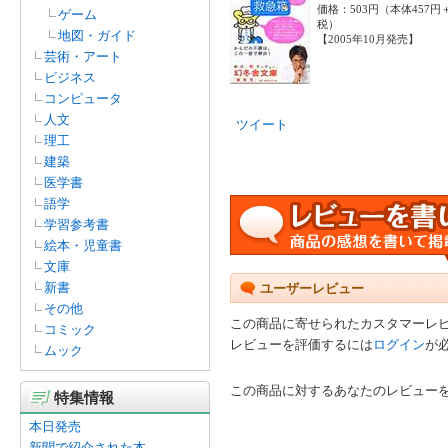
価格：503円（本体457円
ゲーム
税）
地図・ガイド
【2005年10月発売】
芸術・アート
ビジネス
コンピュータ
人文
ツイート
理工
建築
医学書
語学
学習参考書
絵本・児童書
文庫
新書
ユーザーレビュー
その他
この商品に寄せられたカスタマーレ
コミック
レビューを評価するには
ログイン
が
ムック
この商品に対するあなたのレビュー
特集情報
本日発売
新聞で紹介された本