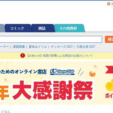
画（コミック）など在庫も充実
コミック
雑誌
その他商材
ーグー
｜
課題図書
｜
夏休みドリル
｜
ゲッターズ 2027
｜
六星占術 2027
【お知らせ】地震の影響による商品のお届けについて
>
くらし