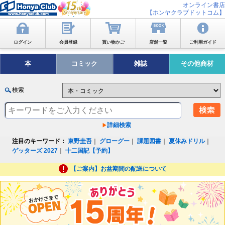
オンライン書店
【ホンヤクラブドットコム】
ログイン
会員登録
買い物かご
店舗一覧
ご利用ガイド
本
コミック
雑誌
その他商材
検索
詳細検索
注目のキーワード：
東野圭吾
｜
グローグー
｜
課題図書
｜
夏休みドリル
｜
ゲッターズ 2027
｜
十二国記【予約】
【ご案内】お盆期間の配送について