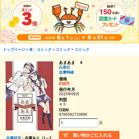
トップページ
>
本・コミック
>
コミック
>
コミック
あまあま ４
白泉社
志摩時緒
価格
838円
発行年月
2015年09月
判型
Ａ５
ISBN
9784592710899
点
在庫状況
：在庫あり（1～2