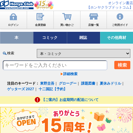
オンライン書店
【ホンヤクラブドットコム】
ログイン
会員登録
買い物かご
店舗一覧
ご利用ガイド
本
コミック
雑誌
その他商材
検索
詳細検索
注目のキーワード：
東野圭吾
｜
グローグー
｜
課題図書
｜
夏休みドリル
｜
ゲッターズ 2027
｜
十二国記【予約】
【ご案内】お盆期間の配送について