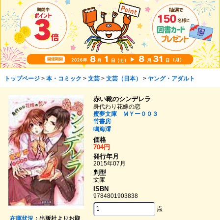
トップページ
>
本・コミック
>
文芸
>
文芸（日本）
>
ヤング・アダルト
赤い靴のシンデレラ
身代わり花嫁の恋
蜜夢文庫 ＭＹー００３
竹書房
鳴海澪
価格
704円
発行年月
2015年07月
判型
文庫
ISBN
9784801903838
点
在庫状況
：出版社よりお取