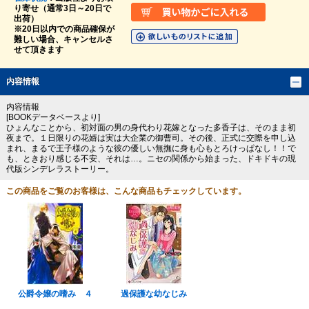
り寄せ（通常3日～20日で
出荷）
※20日以内での商品確保が
難しい場合、キャンセルさ
せて頂きます
内容情報
内容情報
[BOOKデータベースより]
ひょんなことから、初対面の男の身代わり花嫁となった多香子は、そのまま初
夜まで。１日限りの花婿は実は大企業の御曹司。その後、正式に交際を申し込
まれ、まるで王子様のような彼の優しい無撫に身も心もとろけっぱなし！！で
も、ときおり感じる不安、それは…。ニセの関係から始まった、ドキドキの現
代版シンデレラストーリー。
この商品をご覧のお客様は、こんな商品もチェックしています。
公爵令嬢の嗜み ４
過保護な幼なじみ