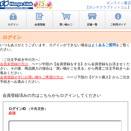
オンライン書店
【ホンヤクラブドットコム】
ログイン
会員登録
買い物かご
店舗一覧
ご利用ガイド
ログイン
いつもありがとうございます。ログインができない場合は
よくあるご質問
をご覧く
ださい。
〈ご注文手続き中の方へ〉
会員未登録の方は
、ページ中段の【会員登録をする】から会員登録をお済ませくだ
さい。その後、商品購入の場合は「買い物かごを見る」から再度ご注文手続きへお
進みください。
会員登録せずにお買い物をご希望の方は
、ページ下段の【ゲスト購入】からご注文
手続きへお進みください。
会員登録済みの方はこちらからログインしてください
ログインID
（半角英数）
必須