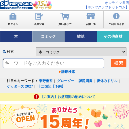
オンライン書店
【ホンヤクラブドットコム】
ログイン
会員登録
買い物かご
店舗一覧
ご利用ガイド
本
コミック
雑誌
その他商材
検索
詳細検索
注目のキーワード：
東野圭吾
｜
グローグー
｜
課題図書
｜
夏休みドリル
｜
ゲッターズ 2027
｜
十二国記【予約】
【ご案内】お盆期間の配送について