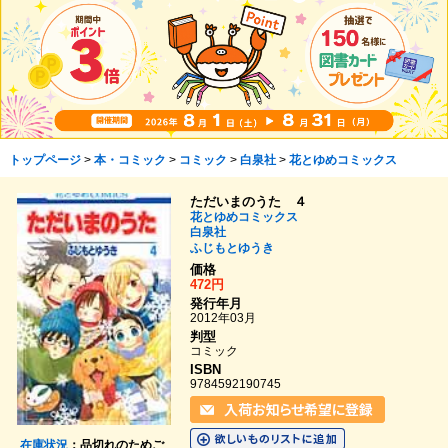
トップページ
>
本・コミック
>
コミック
>
白泉社
>
花とゆめコミックス
ただいまのうた ４
花とゆめコミックス
白泉社
ふじもとゆうき
価格
472円
発行年月
2012年03月
判型
コミック
ISBN
9784592190745
在庫状況
：品切れのためご