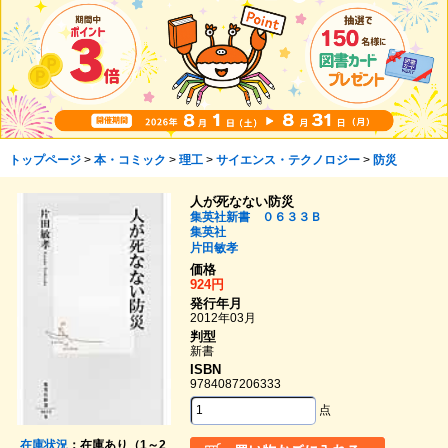
トップページ
>
本・コミック
>
理工
>
サイエンス・テクノロジー
>
防災
人が死なない防災
集英社新書 ０６３３Ｂ
集英社
片田敏孝
価格
924円
発行年月
2012年03月
判型
新書
ISBN
9784087206333
点
在庫状況
：在庫あり（1～2