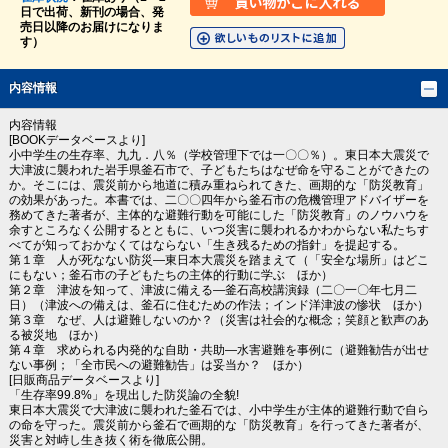
日で出荷、新刊の場合、発
売日以降のお届けになりま
す）
内容情報
内容情報
[BOOKデータベースより]
小中学生の生存率、九九．八％（学校管理下では一〇〇％）。東日本大震災で
大津波に襲われた岩手県釜石市で、子どもたちはなぜ命を守ることができたの
か。そこには、震災前から地道に積み重ねられてきた、画期的な「防災教育」
の効果があった。本書では、二〇〇四年から釜石市の危機管理アドバイザーを
務めてきた著者が、主体的な避難行動を可能にした「防災教育」のノウハウを
余すところなく公開するとともに、いつ災害に襲われるかわからない私たちす
べてが知っておかなくてはならない「生き残るための指針」を提起する。
第１章 人が死なない防災―東日本大震災を踏まえて（「安全な場所」はどこ
にもない；釜石市の子どもたちの主体的行動に学ぶ ほか）
第２章 津波を知って、津波に備える―釜石高校講演録（二〇一〇年七月二
日）（津波への備えは、釜石に住むための作法；インド洋津波の惨状 ほか）
第３章 なぜ、人は避難しないのか？（災害は社会的な概念；笑顔と歓声のあ
る被災地 ほか）
第４章 求められる内発的な自助・共助―水害避難を事例に（避難勧告が出せ
ない事例；「全市民への避難勧告」は妥当か？ ほか）
[日販商品データベースより]
「生存率99.8%」を現出した防災論の全貌!
東日本大震災で大津波に襲われた釜石では、小中学生が主体的避難行動で自ら
の命を守った。震災前から釜石で画期的な「防災教育」を行ってきた著者が、
災害と対峙し生き抜く術を徹底公開。