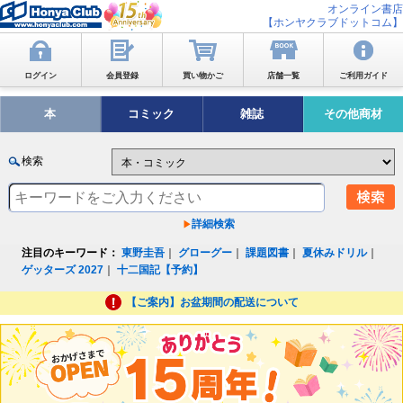
オンライン書店
【ホンヤクラブドットコム】
ログイン
会員登録
買い物かご
店舗一覧
ご利用ガイド
本
コミック
雑誌
その他商材
検索
詳細検索
注目のキーワード：
東野圭吾
｜
グローグー
｜
課題図書
｜
夏休みドリル
｜
ゲッターズ 2027
｜
十二国記【予約】
【ご案内】お盆期間の配送について