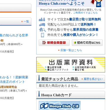
Honya Club.comへようこそ
Honya Club.comは日本出版販売株式会社が運営している
インターネット書店です。
ご利用ガイドはこちら
サイトで注文&
書店受け取り送料無料
一覧
宅配なら3,000円以上で
送料無料！
予約も取り寄せも
業界屈指の在庫量
外出先でも
検索や購入がカンタン！
集の知られざる世界
一郎
68円（本体880円＋
店舗一覧はこちら
4年10月発売】
わかる！！図解廃棄
最近チェックした商品
履歴を残さない
法改正のポイント
最近見た商品がありません。
処理法制研究会
885円（本体1,714円＋
Honya Clubカード
1年02月発売】