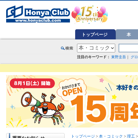
オンライン書店【ホンヤクラブ】はお好きな本屋での受け取りで送料無料！新刊予約・通販も。本（書籍）、雑誌、漫
トップページ
本
注目のキーワード：
東野圭吾
｜
グロ
トップページ
>
本・コミック
>
理工