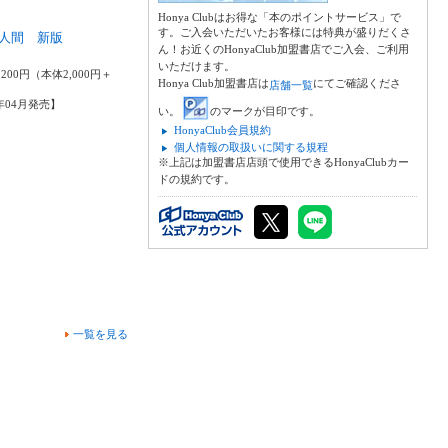
Honya Clubはお得な「本のポイントサービス」で
す。ご入会いただいたお客様には特典が盛りだくさ
人間 新版
ん！お近くのHonyaClub加盟書店でご入会、ご利用
茂
いただけます。
200円（本体2,000円＋
Honya Club加盟書店は
にてご確認くださ
店舗一覧
1年04月発売】
い。
のマークが目印です。
HonyaClub会員規約
個人情報の取扱いに関する規程
※上記は加盟書店店頭で使用できるHonyaClubカー
ドの規約です。
一覧を見る