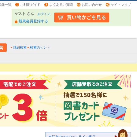
店舗一覧
ご利用ガイド
よくあるご質問
お問い合わせ
サイトマップ
ゲスト さん
（
ログイン
）
新規会員登録する
詳細検索
検索のヒント
本好きのためのオンライン書店