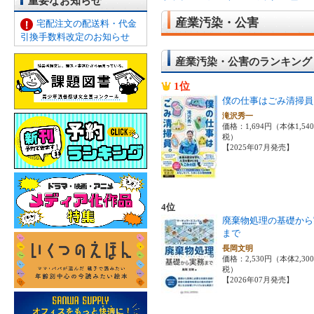
重要なお知らせ
産業汚染・公害
宅配注文の配送料・代金
引換手数料改定のお知らせ
産業汚染・公害のランキング
1位
僕の仕事はごみ清掃員
滝沢秀一
価格：1,694円（本体1,54
税）
【2025年07月発売】
4位
廃棄物処理の基礎から
まで
長岡文明
価格：2,530円（本体2,30
税）
【2026年07月発売】