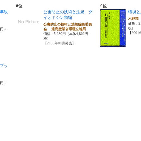
8位
9位
年改
公害防止の技術と法規 ダ
環境と
イオキシン類編
木野
価格：2,
公害防止の技術と法規編集委員
税）
0円＋
会 通商産業省環境立地局
【200
価格：5,280円（本体4,800円＋
税）
【2000年08月発売】
ブッ
7円＋