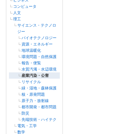
ビジネス
コンピュータ
人文
理工
サイエンス・テクノロ
ジー
バイオテクノロジー
資源・エネルギー
地球温暖化
環境問題・自然保護
報告・便覧
水質汚濁・水辺環境
産業汚染・公害
リサイクル
緑・湿地・森林保護
核・原発問題
原子力・放射線
都市開発・都市問題
防災
先端技術・ハイテク
電気・工学
数学