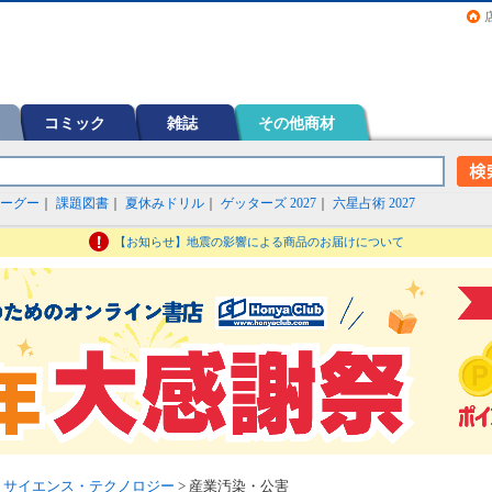
画（コミック）など在庫も充実
コミック
雑誌
その他商材
ーグー
｜
課題図書
｜
夏休みドリル
｜
ゲッターズ 2027
｜
六星占術 2027
【お知らせ】地震の影響による商品のお届けについて
>
サイエンス・テクノロジー
> 産業汚染・公害