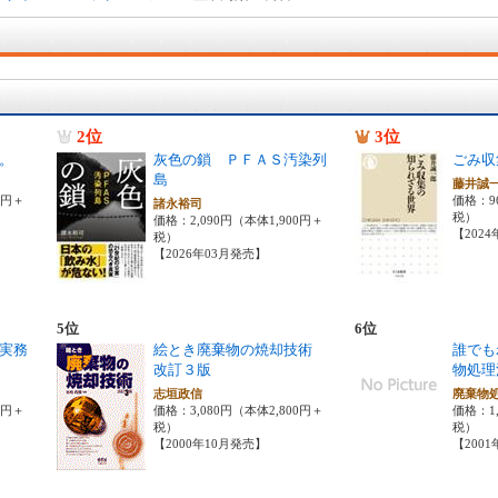
2位
3位
。
灰色の鎖 ＰＦＡＳ汚染列
ごみ収
島
藤井誠
0円＋
価格：9
諸永裕司
税）
価格：2,090円（本体1,900円＋
【202
税）
【2026年03月発売】
5位
6位
実務
絵とき廃棄物の焼却技術
誰でも
改訂３版
物処理
志垣政信
廃棄物
0円＋
価格：3,080円（本体2,800円＋
価格：1,
税）
税）
【2000年10月発売】
【200