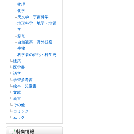
物理
化学
天文学・宇宙科学
地球科学・地学・地質
学
恐竜
自然観察・野外観察
生物
科学者の伝記・科学史
建築
医学書
語学
学習参考書
絵本・児童書
文庫
新書
その他
コミック
ムック
特集情報