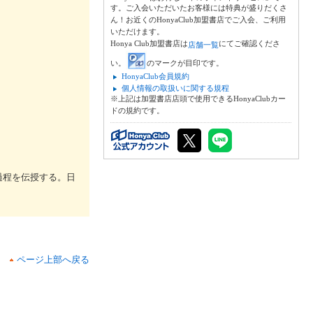
す。ご入会いただいたお客様には特典が盛りだくさ
ん！お近くのHonyaClub加盟書店でご入会、ご利用
いただけます。
Honya Club加盟書店は
にてご確認くださ
店舗一覧
い。
のマークが目印です。
HonyaClub会員規約
個人情報の取扱いに関する規程
※上記は加盟書店店頭で使用できるHonyaClubカー
ドの規約です。
過程を伝授する。日
ページ上部へ戻る