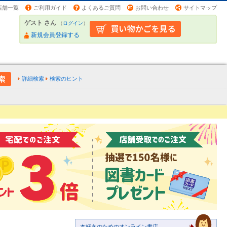
店舗一覧
ご利用ガイド
よくあるご質問
お問い合わせ
サイトマップ
ゲスト さん
（
ログイン
）
新規会員登録する
詳細検索
検索のヒント
本好きのためのオンライン書店