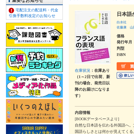
重要なお知らせ
宅配注文の配送料・代金
日本語
引換手数料改定のお知らせ
白水社
佐藤康
山
価格
発行年月
判型
ISBN
在庫状況
：在庫あり
（1～2日で出荷、新
刊の場合、発売日以
降のお届けになりま
す）
内容情報
[BOOKデータベースより]
自然な日本語を伝わる外国語へ。
国語らしさとは何かが見えてくる