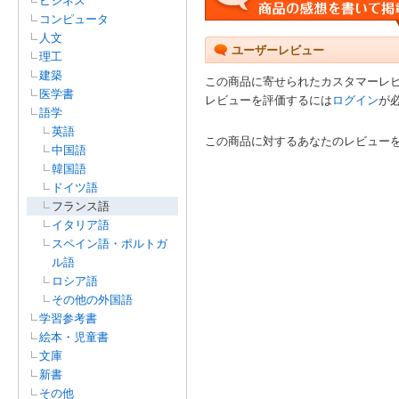
ビジネス
コンピュータ
人文
ユーザーレビュー
理工
建築
この商品に寄せられたカスタマーレ
医学書
レビューを評価するには
ログイン
が
語学
英語
この商品に対するあなたのレビュー
中国語
韓国語
ドイツ語
フランス語
イタリア語
スペイン語・ポルトガ
ル語
ロシア語
その他の外国語
学習参考書
絵本・児童書
文庫
新書
その他