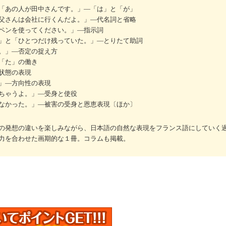
「あの人が田中さんです。」―「は」と「が」
父さんは会社に行くんだよ。」―代名詞と省略
ペンを使ってください。」―指示詞
」と「ひとつだけ残っていた。」―とりたて助詞
。」―否定の捉え方
「た」の働き
状態の表現
」―方向性の表現
ちゃうよ。」―受身と使役
なかった。」―被害の受身と恩恵表現〔ほか〕
の発想の違いを楽しみながら、日本語の自然な表現をフランス語にしていく
力を合わせた画期的な１冊。コラムも掲載。