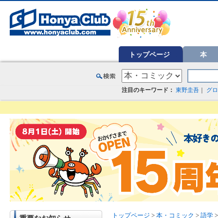
オンライン書店【ホンヤクラブ】はお好きな本屋での受け取りで送料無料！新刊予約・通販も。本（書籍）、雑誌、漫
トップページ
本
注目のキーワード：
東野圭吾
｜
グロ
トップページ
>
本・コミック
>
語学