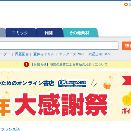
画（コミック）など在庫も充実
コミック
雑誌
その他商材
ーグー
｜
課題図書
｜
夏休みドリル
｜
ゲッターズ 2027
｜
六星占術 2027
【お知らせ】地震の影響による商品のお届けについて
>
フランス語