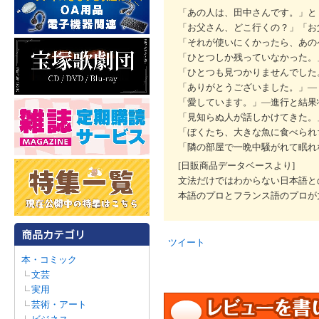
「あの人は、田中さんです。」と
「お父さん、どこ行くの？」「お
「それが使いにくかったら、あの
「ひとつしか残っていなかった。
「ひとつも見つかりませんでした
「ありがとうございました。」―
「愛しています。」―進行と結果
「見知らぬ人が話しかけてきた。
「ぼくたち、大きな魚に食べられ
「隣の部屋で一晩中騒がれて眠れ
[日販商品データベースより]
文法だけではわからない日本語と
本語のプロとフランス語のプロが
ツイート
本・コミック
文芸
実用
芸術・アート