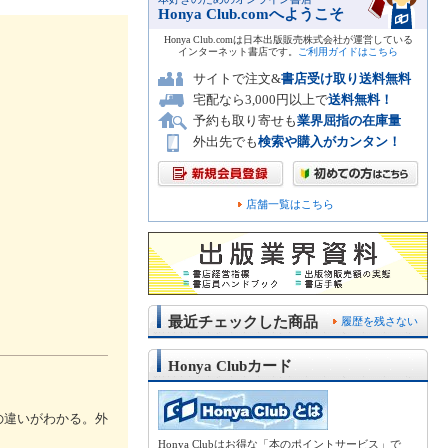
Honya Club.comへようこそ
Honya Club.comは日本出版販売株式会社が運営している
インターネット書店です。
ご利用ガイドはこちら
サイトで注文&
書店受け取り送料無料
宅配なら3,000円以上で
送料無料！
予約も取り寄せも
業界屈指の在庫量
外出先でも
検索や購入がカンタン！
店舗一覧はこちら
最近チェックした商品
履歴を残さない
Honya Clubカード
の違いがわかる。外
Honya Clubはお得な「本のポイントサービス」で