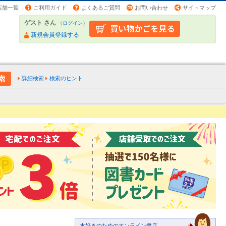
店舗一覧
ご利用ガイド
よくあるご質問
お問い合わせ
サイトマップ
ゲスト さん
（
ログイン
）
新規会員登録する
詳細検索
検索のヒント
本好きのためのオンライン書店