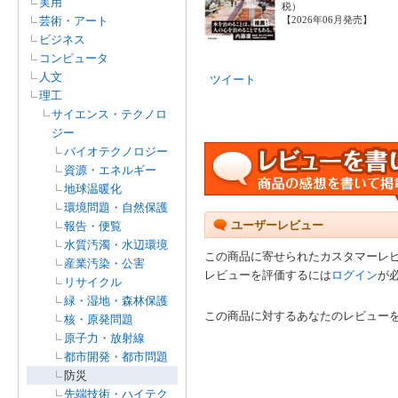
実用
税）
芸術・アート
【2026年06月発売】
ビジネス
コンピュータ
人文
ツイート
理工
サイエンス・テクノロ
ジー
バイオテクノロジー
資源・エネルギー
地球温暖化
環境問題・自然保護
ユーザーレビュー
報告・便覧
水質汚濁・水辺環境
この商品に寄せられたカスタマーレ
産業汚染・公害
レビューを評価するには
ログイン
が
リサイクル
緑・湿地・森林保護
この商品に対するあなたのレビュー
核・原発問題
原子力・放射線
都市開発・都市問題
防災
先端技術・ハイテク