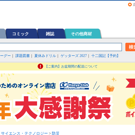
画（コミック）など在庫も充実
コミック
雑誌
その他商材
ーグー
｜
課題図書
｜
夏休みドリル
｜
ゲッターズ 2027
｜
十二国記【予約】
【ご案内】お盆期間の配送について
>
サイエンス・テクノロジー
>
防災