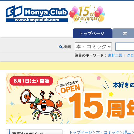
オンライン書店【ホンヤクラブ】はお好きな本屋での受け取りで送料無料！新刊予約・通販も。本（書籍）、雑誌、漫
トップページ
本
注目のキーワード：
東野圭吾
｜
グロ
トップページ
>
本・コミック
>
理工