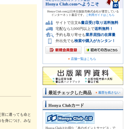
Honya Club.comへようこそ
Honya Club.comは日本出版販売株式会社が運営している
インターネット書店です。
ご利用ガイドはこちら
サイトで注文&
書店受け取り送料無料
宅配なら3,000円以上で
送料無料！
予約も取り寄せも
業界屈指の在庫量
外出先でも
検索や購入がカンタン！
店舗一覧はこちら
最近チェックした商品
履歴を残さない
Honya Clubカード
災害に遭っても命と
力を身につけ、みな
Honya Clubはお得な「本のポイントサービス」で