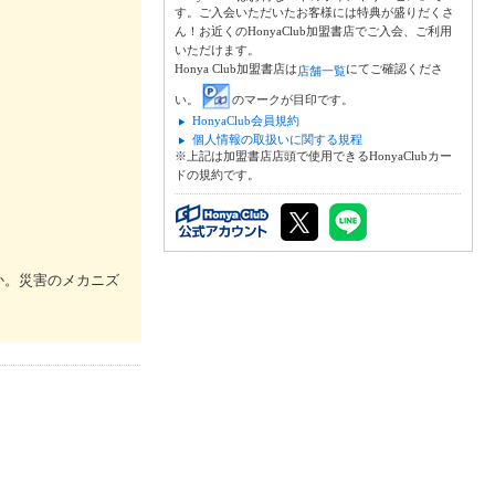
す。ご入会いただいたお客様には特典が盛りだくさ
ん！お近くのHonyaClub加盟書店でご入会、ご利用
いただけます。
Honya Club加盟書店は
にてご確認くださ
店舗一覧
い。
のマークが目印です。
HonyaClub会員規約
個人情報の取扱いに関する規程
※上記は加盟書店店頭で使用できるHonyaClubカー
ドの規約です。
か。災害のメカニズ