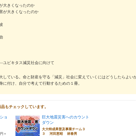
が大きくなったのか
害が大きくなったのか
波
助
―ユビキタス減災社会に向けて
大している。命と財産を守る「減災」社会に変えていくにはどうしたらよい
身に付け、自分で考えて行動するための１冊。
商品もチェックしています。
ショ
巨大地震災害へのカウント
ダウン
大大特成果普及事業チーム３
0円＋
３ 河田恵昭 林春男