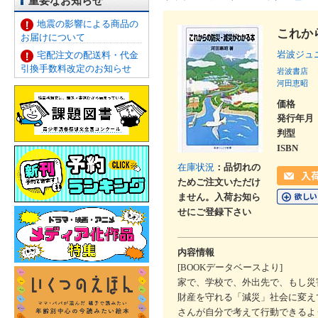
重要なお知らせ
地震の影響による商品の
これか
お届けについて
岩波ジュ
宅配注文の配送料・代金
引換手数料改定のお知らせ
岩波書店
河田恵昭
価格
発行年月
判型
ISBN
在庫状況
：品切れの
ためご注文いただけ
ません。入荷お知ら
せにご登録下さい
内容情報
[BOOKデータベースより]
家で、学校で、外出先で、もし災
財産を守れる「減災」社会に変え
さんが自分で考えて行動できるよ