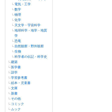
電気・工学
数学
物理
化学
天文学・宇宙科学
地球科学・地学・地質
学
恐竜
自然観察・野外観察
生物
科学者の伝記・科学史
建築
医学書
語学
学習参考書
絵本・児童書
文庫
新書
その他
コミック
ムック