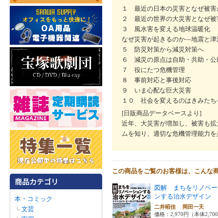
１ 最近の日本の災害となぜ被害
２ 最近の世界の大災害となぜ被
３ 風水害を変える地球温暖化
なぜ災害が起きるのか―地震と津
５ 防災対策から減災対策へ
６ 減災の原点は自助・共助・公
７ 役にたつ危機管理
８ 事前対応と事後対応
９ いま心配な巨大災害
１０ 社会を変えるのはきみたち
[日販商品データベースより]
近年、大災害が増加し、被害も拡
ムを知り、適切な危機管理能力を
この商品をご覧のお客様は、こんな
図解 まちをリノベー
ンする治水デザイン
本・コミック
二井昭佳 岡田一天
文芸
価格：2,970円（本体2,70