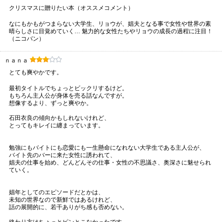
クリスマスに贈りたい本（オススメコメント）
なにもかもがつまらない大学生、リョウが、娼夫となる事で女性や世界の素
晴らしさに目覚めていく… 魅力的な女性たちやリョウの成長の過程に注目！
（ニコバン）
ｎａｎａ
とても爽やかです。
最初タイトルでちょっとビックリするけど。
もちろん主人公が身体を売る話なんですが。
想像するより、ずっと爽やか。
石田衣良の傾向かもしれないけれど、
とってもキレイに纏まっています。
勉強にもバイトにも恋愛にも一生懸命になれない大学生である主人公が、
バイト先のバーに来た女性に誘われて、
娼夫の仕事を始め、どんどんその仕事・女性の不思議さ、奥深さに魅せられ
ていく。
娼年としてのエピソードだとかは、
未知の世界なので新鮮ではあるけれど、
話の展開的に、若干ありがち感も否めない。