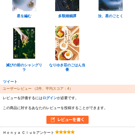
星を編む
多類婚姻譚
汝、星のごとく
滅びの前のシャングリ
なりゆき荘のごはん当
ラ
番
ツイート
ユーザーレビュー
（2件、平均スコア：4）
レビューを評価するには
ログイン
が必要です。
この商品に対するあなたのレビューを投稿することができます。
Ｈｏｎｙａ Ｃｌｕｂアンケート