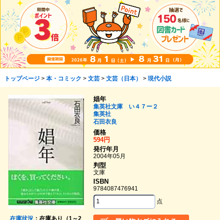
トップページ
>
本・コミック
>
文芸
>
文芸（日本）
>
現代小説
娼年
集英社文庫 い４７ー２
集英社
石田衣良
価格
594円
発行年月
2004年05月
判型
文庫
ISBN
9784087476941
点
在庫状況
：在庫あり（1～2