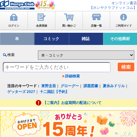
オンライン書店
【ホンヤクラブドットコム】
ログイン
会員登録
買い物かご
店舗一覧
ご利用ガイド
本
コミック
雑誌
その他商材
検索
詳細検索
注目のキーワード：
東野圭吾
｜
グローグー
｜
課題図書
｜
夏休みドリル
｜
ゲッターズ 2027
｜
十二国記【予約】
【ご案内】お盆期間の配送について