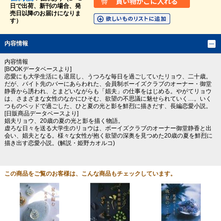
日で出荷、新刊の場合、発
売日以降のお届けになりま
す）
内容情報
内容情報
[BOOKデータベースより]
恋愛にも大学生活にも退屈し、うつろな毎日を過ごしていたリョウ、二十歳。
だが、バイト先のバーにあらわれた、会員制ボーイズクラブのオーナー・御堂
静香から誘われ、とまどいながらも「娼夫」の仕事をはじめる。やがてリョウ
は、さまざまな女性のなかにひそむ、欲望の不思議に魅せられていく…。いく
つものベッドで過ごした、ひと夏の光と影を鮮烈に描きだす、長編恋愛小説。
[日販商品データベースより]
娼夫リョウ、20歳の夏の光と影を描く物語。
虚ろな日々を送る大学生のリョウは、ボーイズクラブのオーナー御堂静香と出
会い、娼夫となる。様々な女性が抱く欲望の深奥を見つめた20歳の夏を鮮烈に
描き出す恋愛小説。(解説・姫野カオルコ)
この商品をご覧のお客様は、こんな商品もチェックしています。