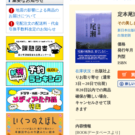
重要なお知らせ
地震の影響による商品の
定本尾
お届けについて
その美し
宅配注文の配送料・代金
引換手数料改定のお知らせ
新日本出版
白籏史朗
価格
発行年月
判型
ISBN
在庫状況
：出版社よ
りお取り寄せ（通常
3日～20日で出荷）
※20日以内での商品
確保が難しい場合、
キャンセルさせて頂
きます
内容情報
[BOOKデータベースより]