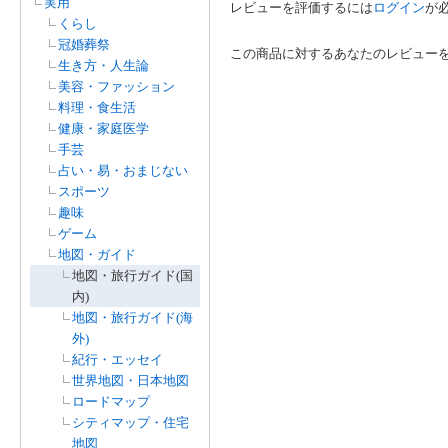
実用
レビューを評価するには
ログイン
が
くらし
冠婚葬祭
この商品に対するあなたのレビュー
生き方・人生論
美容・ファッション
料理・食生活
健康・家庭医学
手芸
占い・易・おまじない
スポーツ
趣味
ゲーム
地図・ガイド
地図・旅行ガイド(国
内)
地図・旅行ガイド(海
外)
紀行・エッセイ
世界地図・日本地図
ロードマップ
シティマップ・住宅
地図