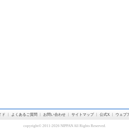
書店【ホンヤクラブ】はお好きな本屋での受け取りで送料無料！新刊予約・通販も。本（書籍）、雑誌、漫画（コミック）な
イド
よくあるご質問
お問い合わせ
サイトマップ
公式X
ウェブ
copyright© 2011-
2026 NIPPAN All Rights Reserved.