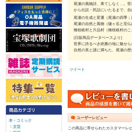
尾瀬の風物詩、果てしなく…。世
から伝説・民話にいたるまで、自
尾瀬の生成と変遷（尾瀬の四季；
尾瀬の自然と風物（燧ヶ岳と至仏
檜枝岐村と片品村（檜枝岐村のこ
[日販商品データベースより]
世界に誇るべき絶勝の地に魅せら
自然の美と謎に満ちた、尾瀬の歴
ツイート
ユーザーレビュー
本・コミック
文芸
この商品に寄せられたカスタマーレ