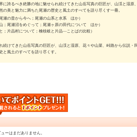
界に誇るべき絶勝の地に魅せられ続けてきた山岳写真の巨匠が、山渓と湿原
然の美と魅力に満ちた尾瀬の歴史と風土のすべてを語り尽くす一冊。
尾瀬の昔から今へ；尾瀬の山系と水系 ほか）
山；尾瀬沼をめぐって；尾瀬ヶ原の田代について ほか）
と；片品村について；檜枝岐と片品―ことばの比較）
れ続けてきた山岳写真の巨匠が、山渓と湿原、花々や山菜、峠路から伝説・
史と風土のすべてを語り尽くす。
ビューはまだありません。