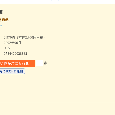
瀬
き自然
社
2,970円（本体2,700円＋税）
2002年06月
Ａ５
9784406028882
点