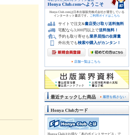
Honya Club.comへようこそ
Honya Club.comは日本出版販売株式会社が運営している
インターネット書店です。
ご利用ガイドはこちら
サイトで注文&
書店受け取り送料無料
宅配なら3,000円以上で
送料無料！
予約も取り寄せも
業界屈指の在庫量
外出先でも
検索や購入がカンタン！
店舗一覧はこちら
最近チェックした商品
履歴を残さない
Honya Clubカード
Honya Clubはお得な「本のポイントサービス」で