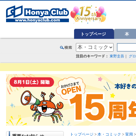
オンライン書店【ホンヤクラブ】はお好きな本屋での受け取りで送料無料！新刊予約・通販も。本（書籍）、雑誌、漫
トップページ
本
注目のキーワード：
東野圭吾
｜
グロ
トップページ
>
本・コミック
>
実用