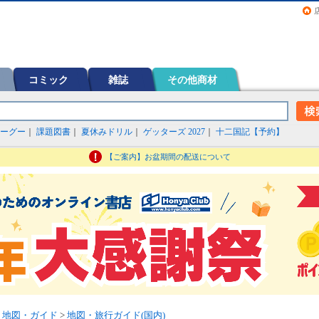
画（コミック）など在庫も充実
コミック
雑誌
その他商材
ーグー
｜
課題図書
｜
夏休みドリル
｜
ゲッターズ 2027
｜
十二国記【予約】
【ご案内】お盆期間の配送について
>
地図・ガイド
>
地図・旅行ガイド(国内)