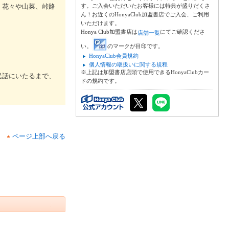
、花々や山菜、峠路
す。ご入会いただいたお客様には特典が盛りだくさ
ん！お近くのHonyaClub加盟書店でご入会、ご利用
いただけます。
Honya Club加盟書店は
にてご確認くださ
店舗一覧
い。
のマークが目印です。
HonyaClub会員規約
個人情報の取扱いに関する規程
※上記は加盟書店店頭で使用できるHonyaClubカー
民話にいたるまで、
ドの規約です。
ページ上部へ戻る