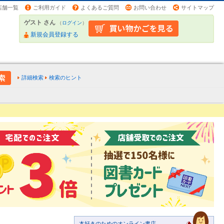
店舗一覧
ご利用ガイド
よくあるご質問
お問い合わせ
サイトマップ
ゲスト さん
（
ログイン
）
新規会員登録する
詳細検索
検索のヒント
本好きのためのオンライン書店