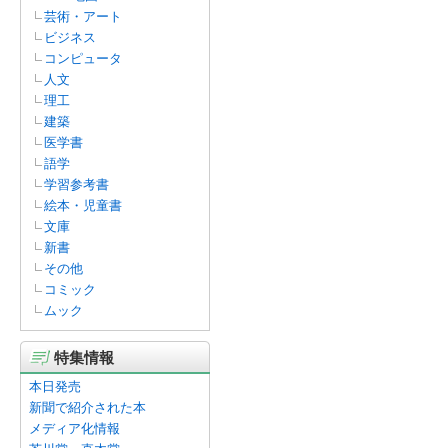
芸術・アート
ビジネス
コンピュータ
人文
理工
建築
医学書
語学
学習参考書
絵本・児童書
文庫
新書
その他
コミック
ムック
特集情報
本日発売
新聞で紹介された本
メディア化情報