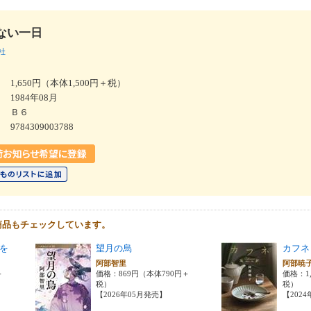
ない一日
社
1,650円（本体1,500円＋税）
1984年08月
Ｂ６
9784309003788
商品もチェックしています。
を
望月の烏
カフネ
阿部智里
阿部暁
＋
価格：869円（本体790円＋
価格：1,
税）
税）
【2026年05月発売】
【202