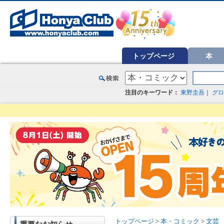
オンライン書店【ホンヤクラブ】はお好きな本屋での受け取りで送料無料！新刊予約・通販も。本（書籍）、雑誌、漫
トップページ
本
注目のキーワード：
東野圭吾
｜
グロ
トップページ
>
本・コミック
>
文芸