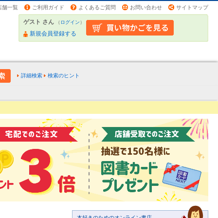
店舗一覧
ご利用ガイド
よくあるご質問
お問い合わせ
サイトマップ
ゲスト さん
（
ログイン
）
新規会員登録する
詳細検索
検索のヒント
本好きのためのオンライン書店