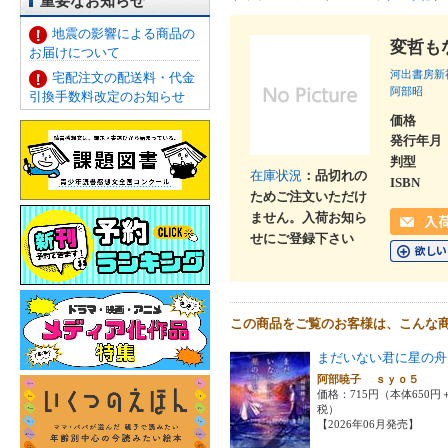
重要なお知らせ
地震の影響による商品の
変哲も
お届けについて
河出書房新
宅配注文の配送料・代金
阿部昭
引換手数料改定のお知らせ
価格
発行年月
判型
在庫状況
：品切れの
ISBN
ためご注文いただけ
ません。入荷お知ら
せにご登録下さい
この商品をご覧のお客様は、こんな
まだいない君に星の舟
阿部暁子 ｓｙｏ５
価格：715円（本体650円
税）
【2026年06月発売】