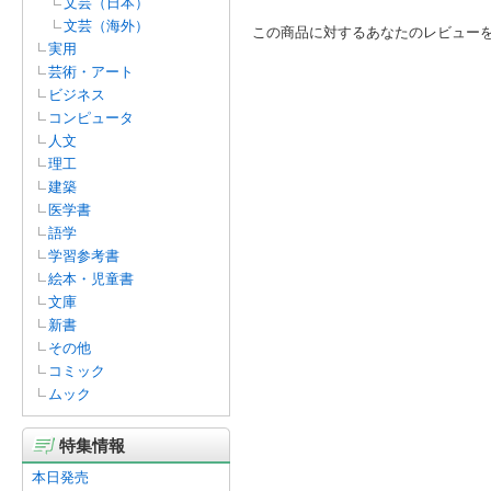
文芸（日本）
文芸（海外）
この商品に対するあなたのレビュー
実用
芸術・アート
ビジネス
コンピュータ
人文
理工
建築
医学書
語学
学習参考書
絵本・児童書
文庫
新書
その他
コミック
ムック
特集情報
本日発売