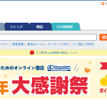
画（コミック）など在庫も充実
コミック
雑誌
その他商材
ーグー
｜
課題図書
｜
夏休みドリル
｜
ゲッターズ 2027
｜
十二国記【予約】
【ご案内】お盆期間の配送について