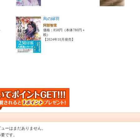
烏の緑羽
阿部智里
＋
価格：858円（本体780円＋
税）
【2024年10月発売】
ビューはまだありません。
必要です。