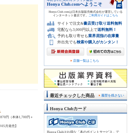
Honya Club.comへようこそ
Honya Club.comは日本出版販売株式会社が運営している
インターネット書店です。
ご利用ガイドはこちら
サイトで注文&
書店受け取り送料無料
宅配なら3,000円以上で
送料無料！
予約も取り寄せも
業界屈指の在庫量
外出先でも
検索や購入がカンタン！
店舗一覧はこちら
最近チェックした商品
履歴を残さない
Honya Clubカード
子
870円（本体1,700円＋
4年05月発売】
Honya Clubはお得な「本のポイントサービス」で