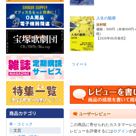
人生の観察
吉村昭
価格：990円（本体900円
税）
【2026年06月発売】
ツイート
ユーザーレビュー
本・コミック
この商品に寄せられたカスタマーレ
文芸
レビューを評価するには
ログイン
が