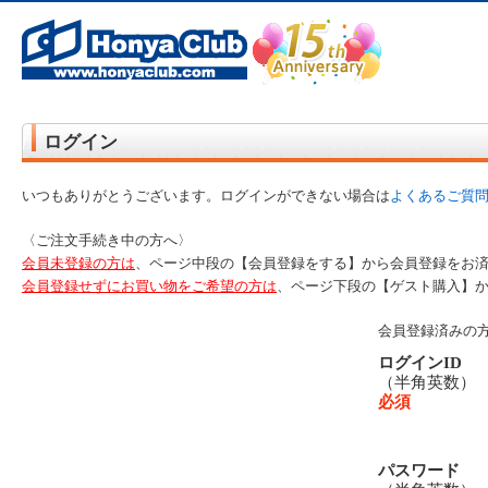
オンライン書店【ホンヤクラブ】はお好きな本屋での受け取りで送料無料！新刊予約・通販も。本（書籍）、雑誌、漫
ログイン
いつもありがとうございます。ログインができない場合は
よくあるご質
〈ご注文手続き中の方へ〉
会員未登録の方は
、ページ中段の【会員登録をする】から会員登録をお
会員登録せずにお買い物をご希望の方は
、ページ下段の【ゲスト購入】
会員登録済みの
ログインID
（半角英数
必須
パスワード