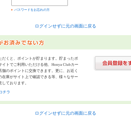
）
パスワードをお忘れの方
ログインせずに元の画面に戻る
ただくと、ポイントが貯まります。貯まったポ
イトでご利用いただける他、Honya Clubカー
店舗のポイントに交換できます。更に、お近く
の在庫がサイト上で確認できる等、様々なサー
意しております。
コチラ
ログインせずに元の画面に戻る
書店【ホンヤクラブ】はお好きな本屋での受け取りで送料無料！新刊予約・通販も。本（書籍）、雑誌、漫画（コミック）な