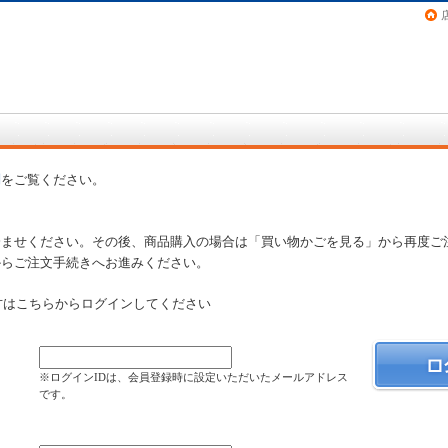
画（コミック）など在庫も充実
問
をご覧ください。
済ませください。その後、商品購入の場合は「買い物かごを見る」から再度ご
からご注文手続きへお進みください。
方はこちらからログインしてください
）
※ログインIDは、会員登録時に設定いただいたメールアドレス
です。