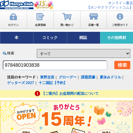
オンライン書店
【ホンヤクラブドットコム】
ログイン
会員登録
買い物かご
店舗一覧
ご利用ガイド
本
コミック
雑誌
その他商材
検索
注目のキーワード：
東野圭吾
｜
グローグー
｜
課題図書
｜
夏休みドリル
｜
ゲッターズ 2027
｜
十二国記【予約】
【ご案内】お盆期間の配送について