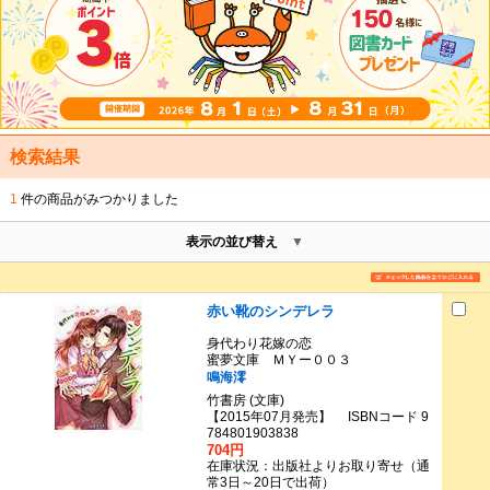
検索結果
1
件の商品がみつかりました
表示の並び替え
赤い靴のシンデレラ
身代わり花嫁の恋
蜜夢文庫 ＭＹー００３
鳴海澪
竹書房 (文庫)
【2015年07月発売】 ISBNコード 9
784801903838
704円
在庫状況：出版社よりお取り寄せ（通
常3日～20日で出荷）