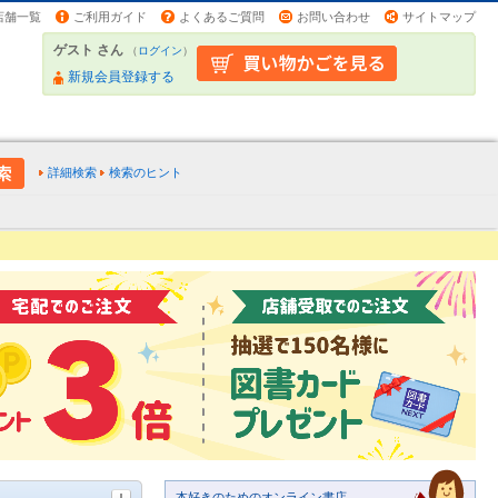
店舗一覧
ご利用ガイド
よくあるご質問
お問い合わせ
サイトマップ
ゲスト さん
（
ログイン
）
新規会員登録する
詳細検索
検索のヒント
本好きのためのオンライン書店