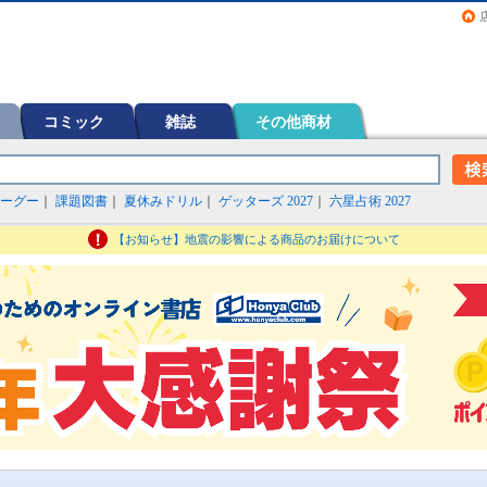
画（コミック）など在庫も充実
コミック
雑誌
その他商材
ーグー
｜
課題図書
｜
夏休みドリル
｜
ゲッターズ 2027
｜
六星占術 2027
【お知らせ】地震の影響による商品のお届けについて