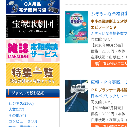
ふぞろいな合格答
中小企業診断士２次
エピソード１９
ふぞろいな合格答案
同友館 (Ｂ５)
【2026年08月発売】 I
価格：2,860円（本体
在庫状況：出版社より
広報・ＰＲ実践 
ＰＲプランナー資格
日本パブリックリレ
同友館 (Ａ５)
ビジネス(2366)
【2026年07月発売】 I
人文(177)
価格：3,080円（本体
その他(94)
在庫状況：在庫あり（
コンピュータ(83)