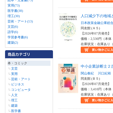
絵本・児童書(75)
実用(73)
医学書(38)
人口減少下の地域
理工(30)
芸術・アート(13)
日本政策金融公庫総
文芸(6)
同友館 (Ａ５)
語学(6)
【2026年07月発売】 I
学習参考書(6)
価格：2,530円（本体
建築(2)
在庫状況：在庫あり（
本・コミック
中小企業診断士２
文芸
関山春紀
川口紀裕
実用
同友館 (Ｂ５)
芸術・アート
【2026年07月発売】 I
ビジネス
価格：3,410円（本体
コンピュータ
在庫状況：在庫あり（
人文
理工
建築
医学書