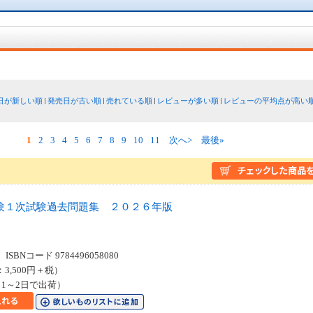
日が新しい順
発売日が古い順
売れている順
レビューが多い順
レビューの平均点が高い
1
2
3
4
5
6
7
8
9
10
11
次へ>
最後»
験１次試験過去問題集 ２０２６年版
SBNコード 9784496058080
：3,500円＋税）
1～2日で出荷）