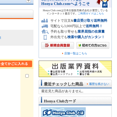
Honya Club.comへようこそ
Honya Club.comは日本出版販売株式会社が運営している
インターネット書店です。
ご利用ガイドはこちら
サイトで注文&
書店受け取り送料無料
宅配なら3,000円以上で
送料無料！
予約も取り寄せも
業界屈指の在庫量
外出先でも
検索や購入がカンタン！
順
店舗一覧はこちら
最近チェックした商品
履歴を残さない
最近見た商品がありません。
Honya Clubカード