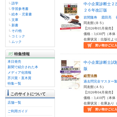
語学
中小企業診断士２
学習参考書
２６年改訂版
絵本・児童書
岩間隆寿
霜田亮
文庫
同友館 (Ｂ５)
新書
【2026年05月発売】 I
その他
価格：3,630円（本体
コミック
在庫状況：出版社より
ムック
特集情報
本日発売
中小企業診断士試
新聞で紹介された本
版
メディア化情報
経営法務
芥川賞・直木賞
過去問完全マスター
特集一覧
同友館 (Ａ５)
【2026年04月発売】 I
このサイトについて
価格：3,410円（本体
店舗一覧
在庫状況：在庫あり（
ご利用ガイド