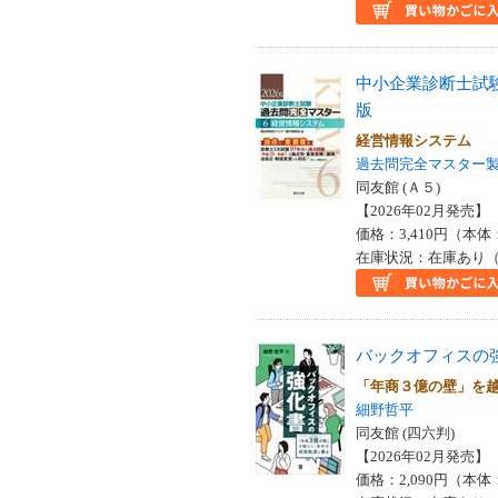
中小企業診断士試
版
経営情報システム
過去問完全マスター
同友館 (Ａ５)
【2026年02月発売】 I
価格：3,410円（本体
在庫状況：在庫あり（
バックオフィスの
「年商３億の壁」を
細野哲平
同友館 (四六判)
【2026年02月発売】 I
価格：2,090円（本体