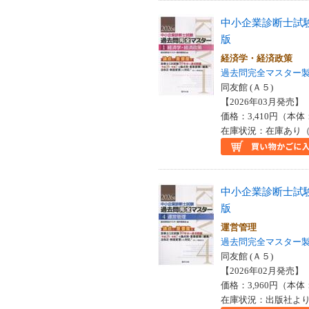
中小企業診断士試
版
経済学・経済政策
過去問完全マスター
同友館 (Ａ５)
【2026年03月発売】 I
価格：3,410円（本体
在庫状況：在庫あり（
中小企業診断士試
版
運営管理
過去問完全マスター
同友館 (Ａ５)
【2026年02月発売】 I
価格：3,960円（本体
在庫状況：出版社より