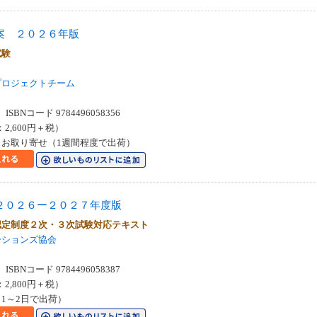
案 ２０２６年版
試験
プロジェクトチーム
SBNコード 9784496058356
：2,600円＋税）
お取り寄せ（1週間程度で出荷）
２０２６ー２０２７年度版
認定制度２次・３次試験対応テキスト
ーションズ協会
SBNコード 9784496058387
：2,800円＋税）
1～2日で出荷）