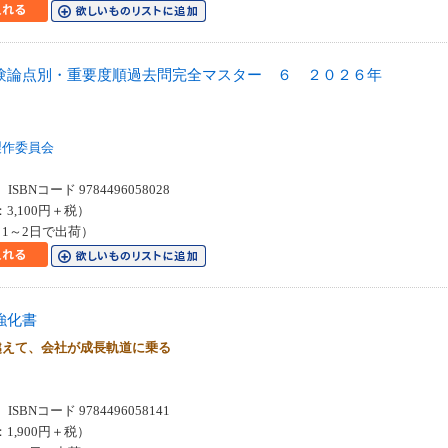
験論点別・重要度順過去問完全マスター ６ ２０２６年
製作委員会
SBNコード 9784496058028
：3,100円＋税）
1～2日で出荷）
強化書
越えて、会社が成長軌道に乗る
SBNコード 9784496058141
：1,900円＋税）