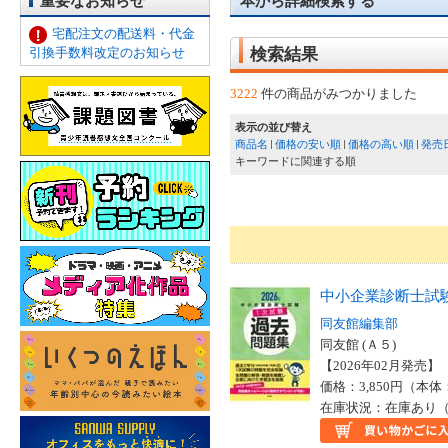
重要なお知らせ
本から詳細検索する
宅配注文の配送料・代金
引換手数料改定のお知らせ
検索結果
3222
件の商品がみつかりました
表示の並び替え
商品名
価格の安い順
価格の高い順
発売
キーワードに関連する順
中小企業診断士試
同友館編集部
同友館 (Ａ５)
【2026年02月発売】 I
価格：3,850円（本体
在庫状況：在庫あり（