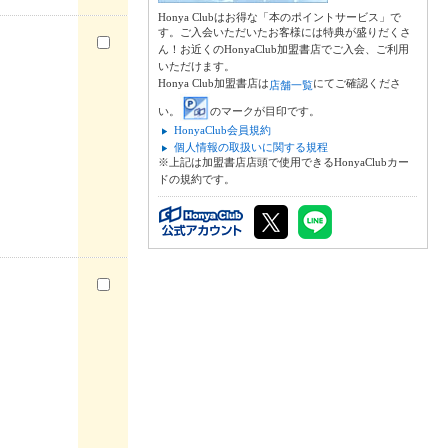
Honya Clubはお得な「本のポイントサービス」で
す。ご入会いただいたお客様には特典が盛りだくさ
ん！お近くのHonyaClub加盟書店でご入会、ご利用
いただけます。
Honya Club加盟書店は
にてご確認くださ
店舗一覧
い。
のマークが目印です。
HonyaClub会員規約
個人情報の取扱いに関する規程
※上記は加盟書店店頭で使用できるHonyaClubカー
ドの規約です。