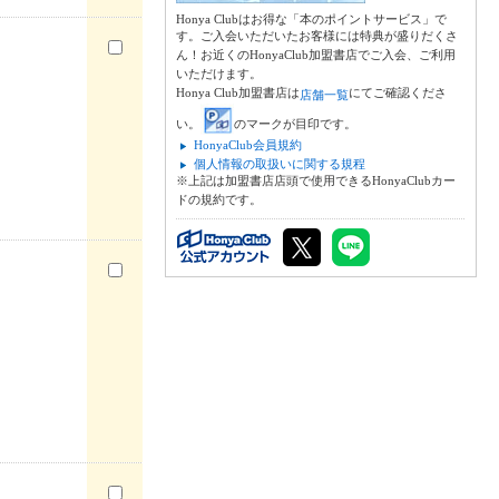
Honya Clubはお得な「本のポイントサービス」で
す。ご入会いただいたお客様には特典が盛りだくさ
ん！お近くのHonyaClub加盟書店でご入会、ご利用
いただけます。
Honya Club加盟書店は
にてご確認くださ
店舗一覧
い。
のマークが目印です。
HonyaClub会員規約
個人情報の取扱いに関する規程
※上記は加盟書店店頭で使用できるHonyaClubカー
ドの規約です。