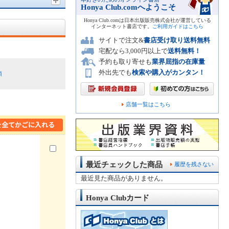
Honya Club.comへようこそ
Honya Club.comは日本出版販売株式会社が運営している
インターネット書店です。
ご利用ガイドはこちら
サイトで注文&
書店受け取り送料無料
宅配なら3,000円以上で
送料無料！
予約も取り寄せも
業界屈指の在庫量
外出先でも
検索や購入がカンタン！
順
店舗一覧はこちら
最近チェックした商品
履歴を残さない
最近見た商品がありません。
Honya Clubカード