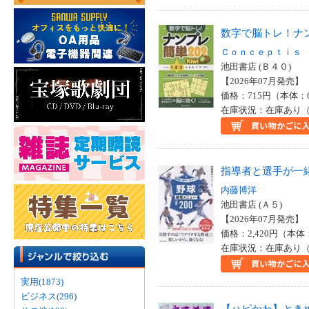
数字で脳トレ！ナ
Ｃｏｎｃｅｐｔｉｓ
池田書店 (Ｂ４０)
【2026年07月発売】 I
価格：715円（本体：
在庫状況：在庫あり（
指導者と選手が一
内藤博洋
池田書店 (Ａ５)
【2026年07月発売】 I
価格：2,420円（本体
在庫状況：在庫あり（
実用(1873)
ビジネス(296)
【ハピかわ】とき