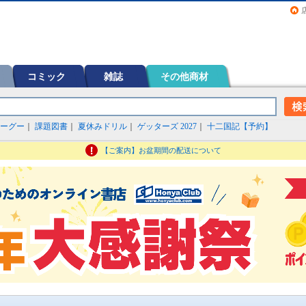
画（コミック）など在庫も充実
コミック
雑誌
その他商材
ーグー
｜
課題図書
｜
夏休みドリル
｜
ゲッターズ 2027
｜
十二国記【予約】
【ご案内】お盆期間の配送について