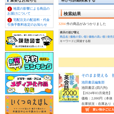
重要なお知らせ
本から詳細検索する
地震の影響による商品の
お届けについて
検索結果
宅配注文の配送料・代金
3204
件の商品がみつかりました
引換手数料改定のお知らせ
表示の並び替え
商品名
価格の安い順
価格の高い順
発売
キーワードに関連する順
そのまま使える 
池田書店編集部
池田書店 (四六判)
【2024年03月発売】 I
価格：2,090円（本体
在庫状況：在庫あり（