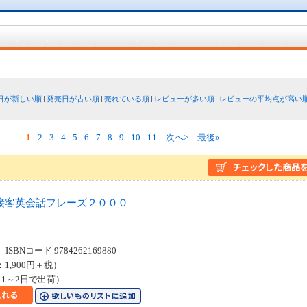
日が新しい順
発売日が古い順
売れている順
レビューが多い順
レビューの平均点が高い
1
2
3
4
5
6
7
8
9
10
11
次へ>
最後»
接客英会話フレーズ２０００
SBNコード 9784262169880
：1,900円＋税）
1～2日で出荷）