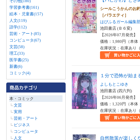
その他(180)
学習参考書(161)
シールこうかんのお
絵本・児童書(157)
［バラエティ］
人文(119)
はぴふるガール編集
語学(112)
池田書店 (Ｂ６変)
芸術・アート(85)
【2026年07月発売】 I
コンピュータ(67)
価格：1,980円（本体
文芸(58)
在庫状況：在庫あり（
理工(33)
医学書(25)
新書(6)
コミック(4)
１分で恐怖が始ま
よしもとこゆき
池田書店 (四六判)
【2026年06月発売】 I
本・コミック
価格：1,320円（本体
文芸
在庫状況：在庫あり（
実用
芸術・アート
ビジネス
コンピュータ
自然散策が楽しく
人文