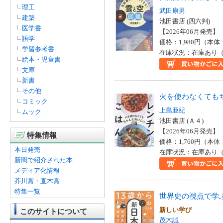
理工
武田康男
建築
池田書店 (四六判)
医学書
【2026年06月発売】 I
語学
価格：1,980円（本体
学習参考書
在庫状況：在庫あり（
絵本・児童書
文庫
新書
その他
火を使わなくても
コミック
上島亜紀
ムック
池田書店 (Ａ４)
【2026年06月発売】 I
特集情報
価格：1,760円（本体
本日発売
在庫状況：在庫あり（
新聞で紹介された本
メディア化情報
芥川賞・直木賞
特集一覧
世界史の視点で学
新しい学び
このサイトについて
茂木誠