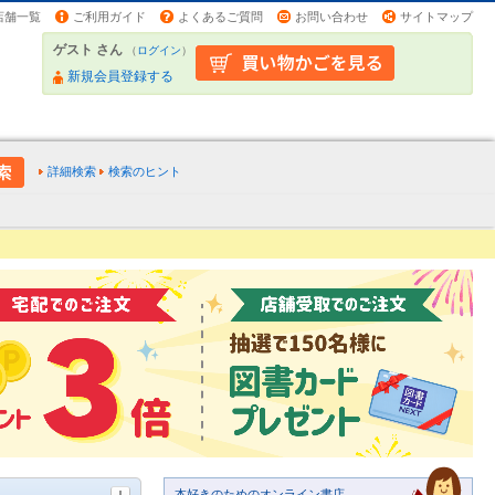
店舗一覧
ご利用ガイド
よくあるご質問
お問い合わせ
サイトマップ
ゲスト さん
（
ログイン
）
新規会員登録する
詳細検索
検索のヒント
本好きのためのオンライン書店