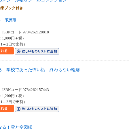
約束ブック付き
部
双葉陽
SBNコード 9784262128818
：1,800円＋税）
1～2日で出荷）
る 学校であった怖い話 終わらない輪廻
SBNコード 9784262157443
：1,200円＋税）
1～2日で出荷）
なる！雲と空図鑑